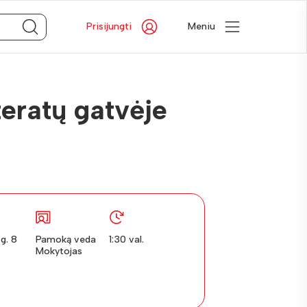
Prisijungti
Meniu
teratų gatvėje
 g. 8
Pamoką veda
1:30 val.
Mokytojas