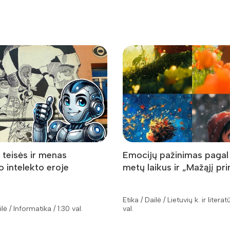
 teisės ir menas
Emocijų pažinimas pagal
io intelekto eroje
metų laikus ir „Mažąjį pri
Etika / Dailė / Lietuvių k. ir literat
ilė / Informatika / 1:30 val.
val.