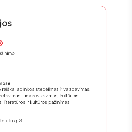
jos
ažinimo
mose
 raiška, aplinkos stebėjimas ir vaizdavimas,
pretavimas ir improvizavimas, kultūrinis
 literatūros ir kultūros pažinimas
teratų g. 8