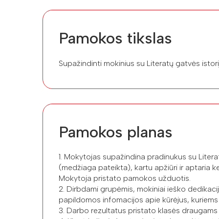
Pamokos tikslas
Supažindinti mokinius su Literatų gatvės istorij
Pamokos planas
1. Mokytojas supažindina pradinukus su Literat
(medžiaga pateikta), kartu apžiūri ir aptaria ke
Mokytoja pristato pamokos užduotis.
2. Dirbdami grupėmis, mokiniai ieško dedikacij
papildomos infomacijos apie kūrėjus, kuriems j
3. Darbo rezultatus pristato klasės draugams 