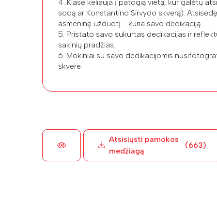
4. Klasė keliauja į patogią vietą, kur galėtų ats
sodą ar Konstantino Sirvydo skverą). Atsisėdę 
asmeninę užduotį - kuria savo dedikaciją.
5. Pristato savo sukurtas dedikacijas ir reflek
sakinių pradžias.
6. Mokiniai su savo dedikacijomis nusifotogra
skvere.
Atsisiųsti pamokos
(663)
medžiagą