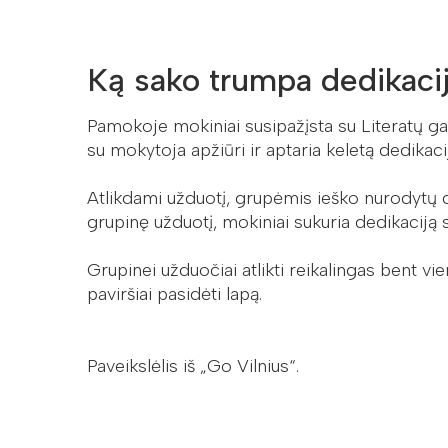
Ką sako trumpa dedikaci
Pamokoje mokiniai susipažįsta su Literatų gat
su mokytoja apžiūri ir aptaria keletą dedikaci
Atlikdami užduotį, grupėmis ieško nurodytų de
grupinę užduotį, mokiniai sukuria dedikaciją 
Grupinei užduočiai atlikti reikalingas bent vi
paviršiai pasidėti lapą.
Paveikslėlis iš „Go Vilnius“.