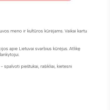
etuvos meno ir kultūros kūrėjams. Vaikai kartu
jos apie Lietuvai svarbius kūrėjus. Atlikę
ankytojui.
palvoti pieštukai, rašikliai, kietesni