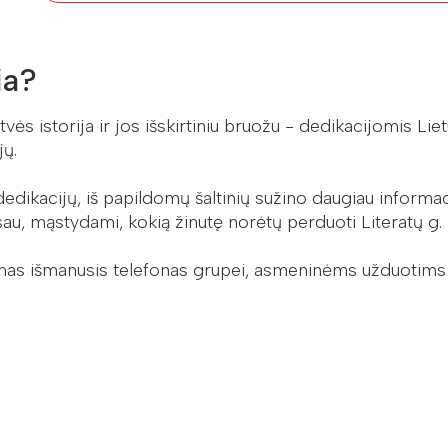
ja?
vės istorija ir jos išskirtiniu bruožu - dedikacijomis Li
jų.
dikacijų, iš papildomų šaltinių sužino daugiau informaci
sau, mąstydami, kokią žinutę norėtų perduoti Literatų g. l
enas išmanusis telefonas grupei, asmeninėms užduotims - s