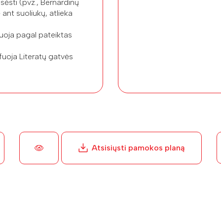
isėsti (pvz., Bernardinų
ant suoliukų, atlieka
tuoja pagal pateiktas
fuoja Literatų gatvės
Atsisiųsti pamokos planą