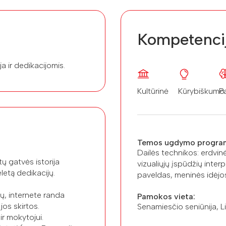
Kompetenci
a ir dedikacijomis.
Kultūrinė
Kūrybiškumo
P
Temos ugdymo progra
Dailės technikos: erdvinė
ų gatvės istorija
vizualiųjų įspūdžių inter
letą dedikacijų.
paveldas, meninės idėjos,
ų, internete randa
Pamokos vieta:
os skirtos.
Senamiesčio seniūnija, Li
ir mokytojui.