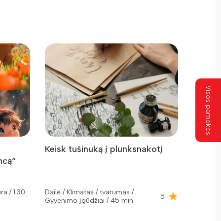
Visos pamokos
Keisk tušinuką į plunksnakotį
Metų l
ncą“
Donela
fresko
ūra / 1:30
Dailė / Klimatas / tvarumas /
Dailė / Li
5
Gyvenimo įgūdžiai / 45 min
val.