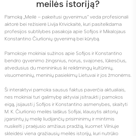
meilės istoriją?
Pamoką „Meilė – pakeitusi gyvenimus“ veda profesionali
aktorė bei režisierė Livija Krivickaitė, kuri pasitelkdama
profesijos subtilybes pasakoja apie Sofijos ir Mikalojaus
Konstantino Čiurlionių gyvenimą bei kūrybą.
Pamokoje mokiniai sužinos apie Sofijos ir Konstantino
bendro gyvenimo žingsnius, norus, svajones, lūkesčius,
atvedusius du menininkus iki reikšmingų kultūrinių,
visuomeninių, meninių pasiekimų Lietuvai ir jos žmonėms.
Ši interaktyvi pamoka sausus faktus paverčia aktualiais,
nes mokiniai turi galimybę aktyviai įsitraukti į pamokos
eigą, įsijausti į Sofijos ir Konstantino asmenybes, skaityti
M. K. Čiurlionio meilės laiškus Sofijai, klausytis aktorių
įgarsintų jų meilę liudijančių prisiminimų ir mintimis
nusikelti į praėjusio amžiaus pradžią, kuomet Vilniuje
skleidėsi viena gražiausių meilės istorijų, kuri nutrūko