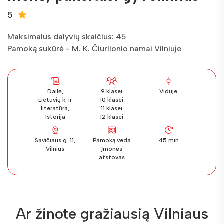
5
Maksimalus dalyvių skaičius: 45
Pamoką sukūrė - M. K. Čiurlionio namai Vilniuje
Dailė,
9 klasei
Viduje
Lietuvių k. ir
10 klasei
literatūra,
11 klasei
Istorija
12 klasei
Savičiaus g. 11,
Pamoką veda
45 min
Vilnius
Įmonės
atstovas
Ar žinote gražiausią Vilniaus