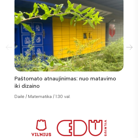
Paštomato atnaujinimas: nuo matavimo
Veida
iki dizaino
Dailė / Matematika / 1:30 val.
Dailė /