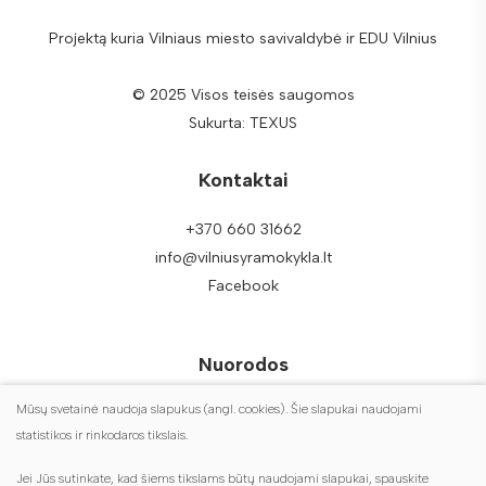
Projektą kuria Vilniaus miesto savivaldybė ir EDU Vilnius
© 2025 Visos teisės saugomos
Sukurta:
TEXUS
Kontaktai
+370 660 31662
info@vilniusyramokykla.lt
Facebook
Nuorodos
Mūsų svetainė naudoja slapukus (angl. cookies). Šie slapukai naudojami
DUK
statistikos ir rinkodaros tikslais.
Duomenų apsauga
Jei Jūs sutinkate, kad šiems tikslams būtų naudojami slapukai, spauskite