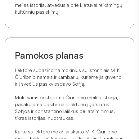
meilės istorija, atvedusia prie Lietuvai reikšmingų
kultūrinių pasiekimų.
Pamokos planas
Lektorė supažindina mokinius su istoriniais M. K.
Čiurlionio namais ir kambariu, kuriame jis gyveno
ir į svečius pasikviesdavo Sofiją.
Mokiniams pristatoma Čiurlionių meilės istorija,
pasakojama pasitelkiant aktorių įgarsintus
Sofijos ir Konstantino laiškus bei atsiminimus,
tikras istorijas, nuotraukas.
Kartu su lektore mokiniai skaito M. K. Čiurlionio
meilės laiškus iš knygos „Laiškai Sofijai“, mokiniai