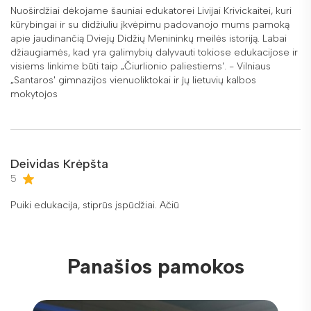
Nuoširdžiai dėkojame šauniai edukatorei Livijai Krivickaitei, kuri
kūrybingai ir su didžiuliu įkvėpimu padovanojo mums pamoką
apie jaudinančią Dviejų Didžių Menininkų meilės istoriją. Labai
džiaugiamės, kad yra galimybių dalyvauti tokiose edukacijose ir
visiems linkime būti taip „Čiurlionio paliestiems'. - Vilniaus
„Santaros' gimnazijos vienuoliktokai ir jų lietuvių kalbos
mokytojos
Deividas Krėpšta
5
Puiki edukacija, stiprūs įspūdžiai. Ačiū
Panašios pamokos