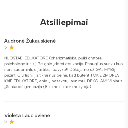
Atsiliepimai
Audronė Žukauskienė
5
NUOSTABI EDUKATORĖ (charizmatiška, puiki oratorė,
psichologė ir t. t.) Be galo įdomi edukacija. Paauglius sunku kuo
nors sudominti, o jai tikrai pavyko!!! Dėkojame už GALIMYBĘ
pažinti Čiurlionį: jis tikrai nusipelnė, kad būtent TOKIE ŽMONĖS,
KAIP EDUKATORĖ, apie jį pasakotų jaunimui. DĖKOJAM! Vilniaus
,,Santaros' gimnazija (8 kl.mokiniai ir mokytoja)
Violeta Lauciuvienė
5