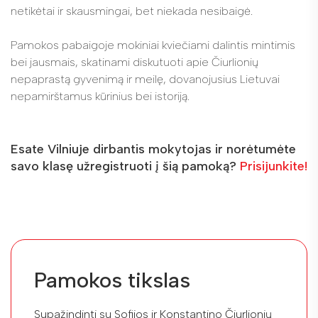
netikėtai ir skausmingai, bet niekada nesibaigė.
Pamokos pabaigoje mokiniai kviečiami dalintis mintimis
bei jausmais, skatinami diskutuoti apie Čiurlionių
nepaprastą gyvenimą ir meilę, dovanojusius Lietuvai
nepamirštamus kūrinius bei istoriją.
Esate Vilniuje dirbantis mokytojas ir norėtumėte
savo klasę užregistruoti į šią pamoką?
Prisijunkite!
Pamokos tikslas
Supažindinti su Sofijos ir Konstantino Čiurlionių