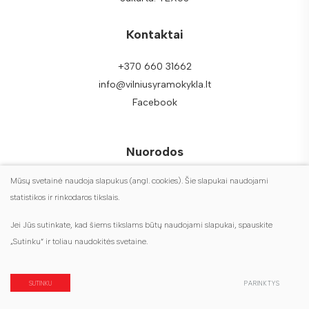
Kontaktai
+370 660 31662
info@vilniusyramokykla.lt
Facebook
Nuorodos
Mūsų svetainė naudoja slapukus (angl. cookies). Šie slapukai naudojami
DUK
statistikos ir rinkodaros tikslais.
Duomenų apsauga
Jei Jūs sutinkate, kad šiems tikslams būtų naudojami slapukai, spauskite
Turite klausimų?
„Sutinku“ ir toliau naudokitės svetaine.
Susisiekite su mumis
SUTINKU
PARINKTYS