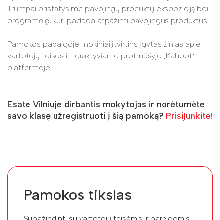
Trumpai pristatysime pavojingų produktų ekspoziciją bei
programėlę, kuri padeda atpažinti pavojingus produktus.
Pamokos pabaigoje mokiniai įtvirtins įgytas žinias apie
vartotojų teises interaktyviame protmūšyje „Kahoot“
platformoje.
Esate Vilniuje dirbantis mokytojas ir norėtumėte
savo klasę užregistruoti į šią pamoką?
Prisijunkite!
Pamokos tikslas
Supažindinti su vartotojų teisėmis ir pareigomis,