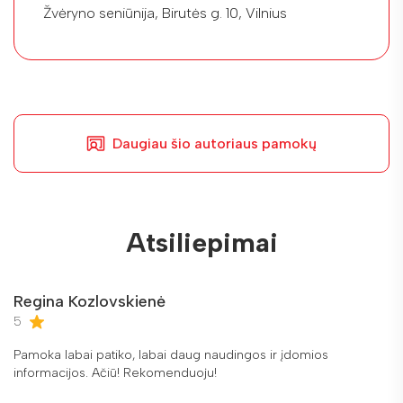
Žvėryno seniūnija, Birutės g. 10, Vilnius
Daugiau šio autoriaus pamokų
Atsiliepimai
Regina Kozlovskienė
5
Pamoka labai patiko, labai daug naudingos ir įdomios
informacijos. Ačiū! Rekomenduoju!