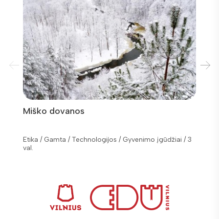
Miško dovanos
Už ko
Etika / Gamta / Technologijos / Gyvenimo įgūdžiai / 3
val.
Etika /