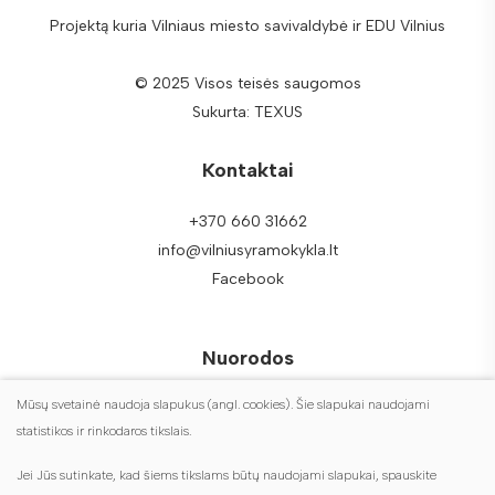
Projektą kuria Vilniaus miesto savivaldybė ir EDU Vilnius
© 2025 Visos teisės saugomos
Sukurta:
TEXUS
Kontaktai
+370 660 31662
info@vilniusyramokykla.lt
Facebook
Nuorodos
Mūsų svetainė naudoja slapukus (angl. cookies). Šie slapukai naudojami
DUK
statistikos ir rinkodaros tikslais.
Duomenų apsauga
Jei Jūs sutinkate, kad šiems tikslams būtų naudojami slapukai, spauskite