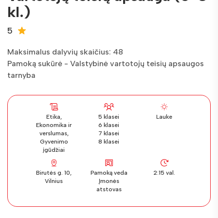
kl.)
5
Maksimalus dalyvių skaičius: 48
Pamoką sukūrė - Valstybinė vartotojų teisių apsaugos
tarnyba
Etika,
5 klasei
Lauke
Ekonomika ir
6 klasei
verslumas,
7 klasei
Gyvenimo
8 klasei
įgūdžiai
Birutės g. 10,
Pamoką veda
2:15 val.
Vilnius
Įmonės
atstovas