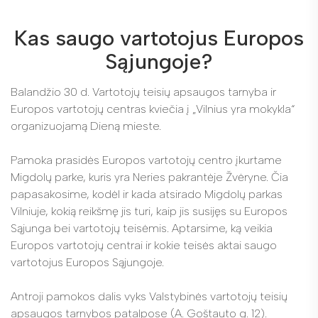
Kas saugo vartotojus Europos
Sąjungoje?
Balandžio 30 d. Vartotojų teisių apsaugos tarnyba ir
Europos vartotojų centras kviečia į „Vilnius yra mokykla“
organizuojamą Dieną mieste.
Pamoka prasidės Europos vartotojų centro įkurtame
Migdolų parke, kuris yra Neries pakrantėje Žvėryne. Čia
papasakosime, kodėl ir kada atsirado Migdolų parkas
Vilniuje, kokią reikšmę jis turi, kaip jis susijęs su Europos
Sąjunga bei vartotojų teisėmis. Aptarsime, ką veikia
Europos vartotojų centrai ir kokie teisės aktai saugo
vartotojus Europos Sąjungoje.
Antroji pamokos dalis vyks Valstybinės vartotojų teisių
apsaugos tarnybos patalpose (A. Goštauto g. 12).