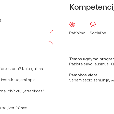
Kompetenci
ą.
Pažinimo
Socialinė
Temos ugdymo progra
Pažįsta savo jausmus. 
omforto zona? Kaip galima
Pamokos vieta:
 instruktuojami apie
Senamiesčio seniūnija, Ar
laną, objektų „atradimas“
arbo įvertinimas.