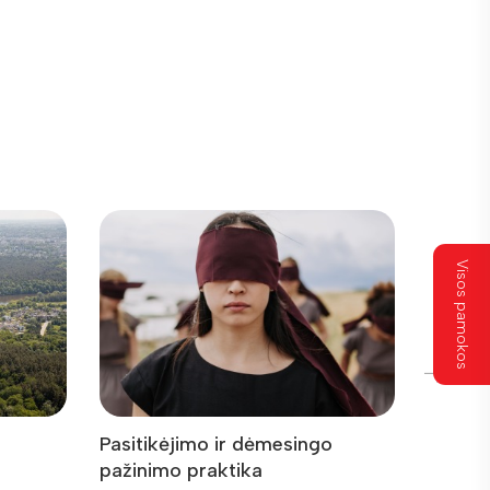
Visos pamokos
Pasitikėjimo ir dėmesingo
Išgirsk
pažinimo praktika