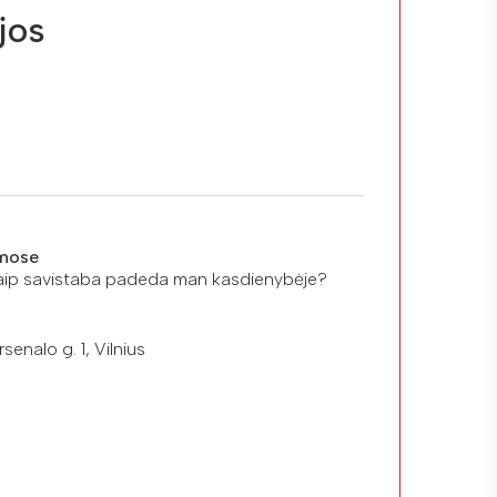
jos
mose
Kaip savistaba padeda man kasdienybėje?
senalo g. 1, Vilnius