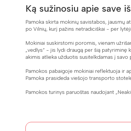
Ką sužinosiu apie save i
Pamoka skirta mokinių savistabos, jausmų atp
po Vilnių, kurį pažins netradiciškai - per lytė
Mokiniai suskirstomi poromis, vienam užrišam
„vedlys“ - jis lydi draugą per šią patyriminę 
akimis atlieka užduotis susitelkdamas į savo p
Pamokos pabaigoje mokiniai reflektuoja ir ap
Pamoka prasideda viešojo transporto stotelėj
Pamokos turinys paruoštas naudojant „Neakivaiz