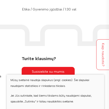
Etika / Li
Etika / Gyvenimo įgūdžiai / 1:30 val.
Pradinis
Kaip naudotis?
Turite klausimų?
Susisiekite su mumis
a
Mūsų svetainė naudoja slapukus (angl. cookies). Šie slapukai
naudojami statistikos ir rinkodaros tikslais.
Jei Jūs sutinkate, kad šiems tikslams būtų naudojami slapukai,
spauskite „Sutinku“ ir toliau naudokitės svetaine.