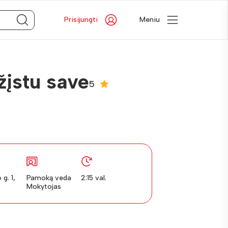
Prisijungti
Meniu
žįstu save
5
g. 1,
Pamoką veda
2:15 val.
Mokytojas