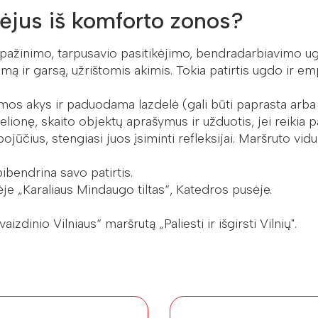
šėjus iš komforto zonos?
ažinimo, tarpusavio pasitikėjimo, bendradarbiavimo ugd
jimą ir garsą, užrištomis akimis. Tokia patirtis ugdo ir e
os akys ir paduodama lazdelė (gali būti paprasta arba b
kelionę, skaito objektų aprašymus ir užduotis, jei reikia 
ojūčius, stengiasi juos įsiminti refleksijai. Maršruto vid
ibendrina savo patirtis.
e „Karaliaus Mindaugo tiltas“, Katedros pusėje.
dinio Vilniaus“ maršrutą „Paliesti ir išgirsti Vilnių".