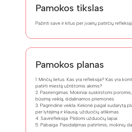
Pamokos tikslas
Pažinti save ir kitus per įvairių patirčių refleksij
Pamokos planas
1. Minčių lietus. Kas yra refleksija? Kas yra k
patirti miestą užrištomis akimis?
2. Pasirengimas. Mokiniai suskirstomi poromis,
būsimą veiklą, išdalinamos priemonės.
3. Pagrindinė veikla. Kelionė pagal sudarytą p
per lytėjimą ir klausą, užduočių atlikimas.
4. Savirefleksija. Pildomi užduočių lapai.
5. Pabaiga. Pasidalijimas patirtimis, mokinių d