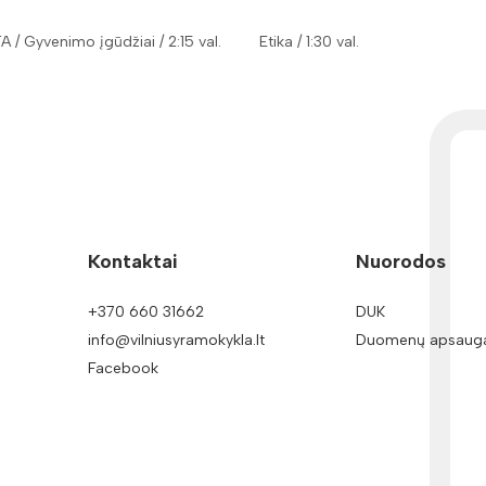
TA / Gyvenimo įgūdžiai / 2:15 val.
Etika / 1:30 val.
Kontaktai
Nuorodos
+370 660 31662
DUK
info@vilniusyramokykla.lt
Duomenų apsaug
Facebook