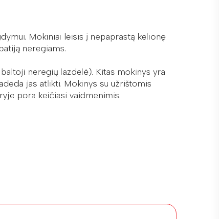
ymui. Mokiniai leisis į nepaprastą kelionę
mpatiją neregiams.
altoji neregių lazdelė). Kitas mokinys yra
padeda jas atlikti. Mokinys su užrištomis
uryje pora keičiasi vaidmenimis.