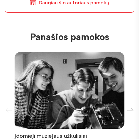
Daugiau šio autoriaus pamokų
Panašios pamokos
Įdomieji muziejaus užkulisiai
Sveik