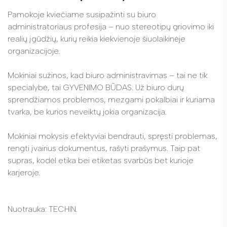
Pamokoje kviečiame susipažinti su biuro
administratoriaus profesija – nuo stereotipų griovimo iki
realių įgūdžių, kurių reikia kiekvienoje šiuolaikinėje
organizacijoje.
Mokiniai sužinos, kad biuro administravimas – tai ne tik
specialybė, tai GYVENIMO BŪDAS. Už biuro durų
sprendžiamos problemos, mezgami pokalbiai ir kuriama
tvarka, be kurios neveiktų jokia organizacija.
Mokiniai mokysis efektyviai bendrauti, spręsti problemas,
rengti įvairius dokumentus, rašyti prašymus. Taip pat
supras, kodėl etika bei etiketas svarbūs bet kurioje
karjeroje.
Nuotrauka: TECHIN.