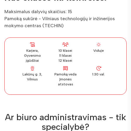
Maksimalus dalyvių skaičius: 15
Pamoką sukūrė - Vilniaus technologijų ir inžinerijos
mokymo centras (TECHIN)
Karjera,
10 klasei
Viduje
Gyvenimo
11 klasei
įgūdžiai
12 klasei
Lakūnų g. 3,
Pamoką veda
1:30 val.
Vilnius
Įmonės
atstovas
Ar biuro administravimas - tik
specialybė?