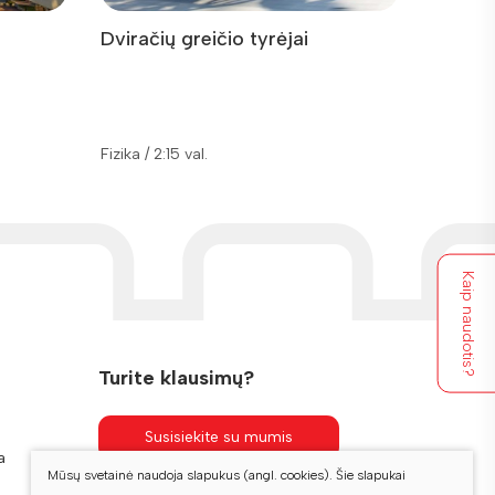
Dviračių greičio tyrėjai
Lietuvo
Fizika / 
Fizika / 2:15 val.
Kaip naudotis?
Turite klausimų?
Susisiekite su mumis
a
Mūsų svetainė naudoja slapukus (angl. cookies). Šie slapukai