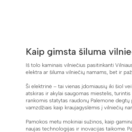
Kaip gimsta šiluma viln
Iš tolo kaminais vilniečius pasitinkanti Vilni
elektra ar šiluma vilniečių namams, bet ir pa
Ši elektrinė – tai vienas įdomiausių iki šiol ve
atskiras ir akylai saugomas miestelis, turinti
rankomis statytas raudonų Palemone degtų ply
vamzdžiais kaip kraujagyslėmis į vilniečių na
Pamokos metu mokiniai sužinos, kaip gaminama
naujas technologijas ir inovacijas taikome. P