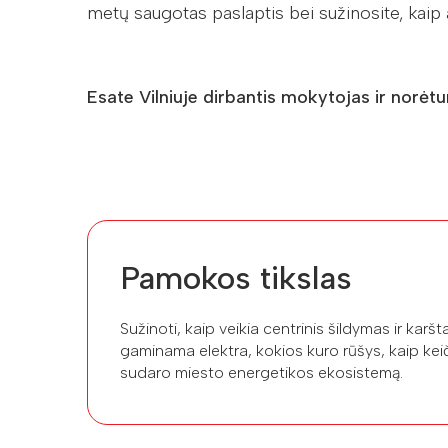
metų saugotas paslaptis bei sužinosite, kai
Esate Vilniuje dirbantis mokytojas ir norėt
Pamokos tikslas
Sužinoti, kaip veikia centrinis šildymas ir karš
gaminama elektra, kokios kuro rūšys, kaip keič
sudaro miesto energetikos ekosistemą.