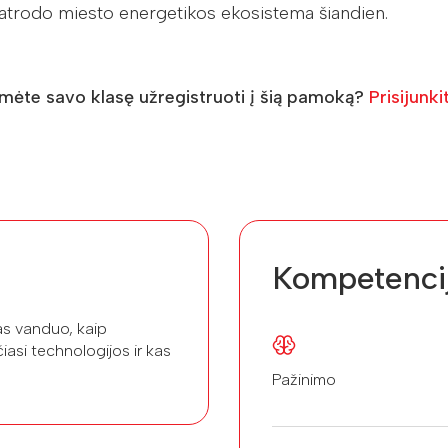
p atrodo miesto energetikos ekosistema šiandien.
umėte savo klasę užregistruoti į šią pamoką?
Prisijunki
Kompetenci
tas vanduo, kaip
iasi technologijos ir kas
Pažinimo