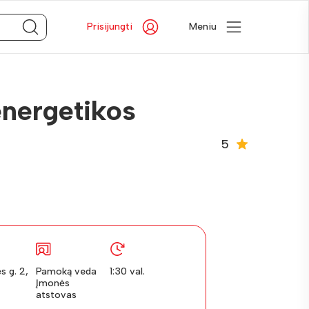
Prisijungti
Meniu
energetikos
5
s g. 2,
Pamoką veda
1:30 val.
Įmonės
atstovas