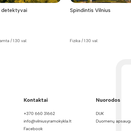
 detektyvai
Spindintis Vilnius
amta / 1:30 val.
Fizika / 1:30 val.
Kontaktai
Nuorodos
+370 660 31662
DUK
info@vilniusyramokykla.lt
Duomenų apsaug
Facebook