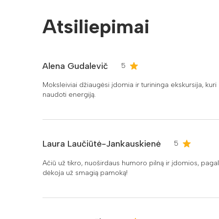
Atsiliepimai
Alena Gudalevič
5
Moksleiviai džiaugėsi įdomia ir turininga ekskursija, kuri 
naudoti energiją.
Laura Laučiūtė-Jankauskienė
5
Ačiū už tikro, nuoširdaus humoro pilną ir įdomios, pag
dėkoja už smagią pamoką!