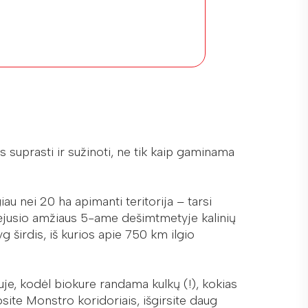
us suprasti ir sužinoti, ne tik kaip gaminama
giau nei 20 ha apimanti teritorija – tarsi
praėjusio amžiaus 5-ame dešimtmetyje kalinių
 širdis, iš kurios apie 750 km ilgio
je, kodėl biokure randama kulkų (!), kokias
site Monstro koridoriais, išgirsite daug