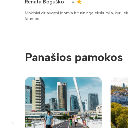
Renata Boguško
5
Mokiniai džiaugėsi įdomia ir turininga ekskursija, kuri le
šilumos
Panašios pamokos