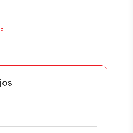
te!
jos