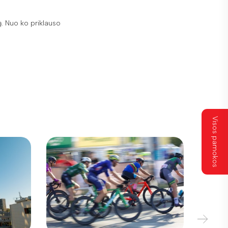
bą. Nuo ko priklauso
Visos pamokos