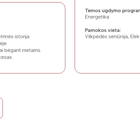
Temos ugdymo progra
Energetika
Pamokos vieta:
rinės istorija.
Vilkpėdės seniūnija, Elekt
ėje.
iai bėgant metams.
cesas.