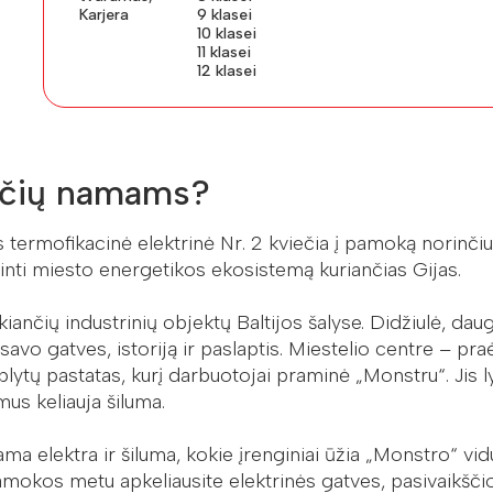
Karjera
9 klasei
10 klasei
11 klasei
12 klasei
iečių namams?
aus termofikacinė elektrinė Nr. 2 kviečia į pamoką norinči
žinti miesto energetikos ekosistemą kuriančias Gijas.
ikiančių industrinių objektų Baltijos šalyse. Didžiulė, dau
s savo gatves, istoriją ir paslaptis. Miestelio centre – 
tų pastatas, kurį darbuotojai praminė „Monstru“. Jis lyg
mus keliauja šiluma.
 elektra ir šiluma, kokie įrenginiai ūžia „Monstro“ vidu
amokos metu apkeliausite elektrinės gatves, pasivaikščio