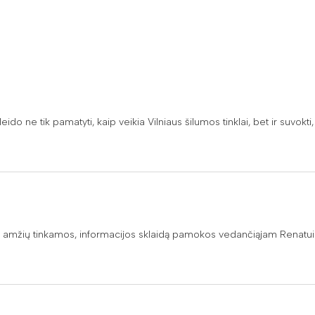
leido ne tik pamatyti, kaip veikia Vilniaus šilumos tinklai, bet ir suvokt
al amžių tinkamos, informacijos sklaidą pamokos vedančiąjam Renatui.