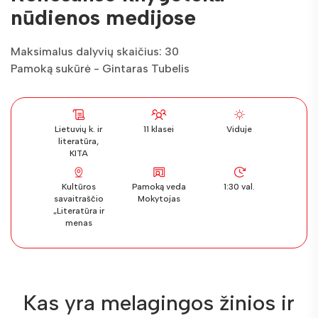
nūdienos medijose
Maksimalus dalyvių skaičius: 30
Pamoką sukūrė - Gintaras Tubelis
Lietuvių k. ir
11 klasei
Viduje
literatūra,
KITA
Kultūros
Pamoką veda
1:30 val.
savaitraščio
Mokytojas
„Literatūra ir
menas
Kas yra melagingos žinios ir