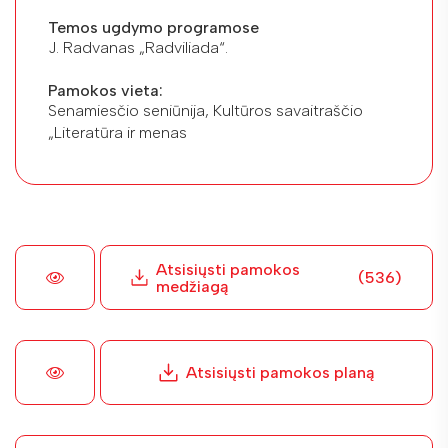
Temos ugdymo programose
J. Radvanas „Radviliada“.
Pamokos vieta:
Senamiesčio seniūnija, Kultūros savaitraščio
„Literatūra ir menas
Atsisiųsti pamokos
(536)
medžiagą
Atsisiųsti pamokos planą