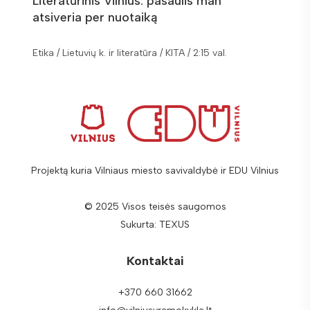
Literatūrinis Vilnius: pasaulis man
Lietu
atsiveria per nuotaiką
ženkla
Lietuvių
Etika / Lietuvių k. ir literatūra / KITA / 2:15 val.
val.
Projektą kuria Vilniaus miesto savivaldybė ir EDU Vilnius
© 2025 Visos teisės saugomos
Sukurta:
TEXUS
Kontaktai
+370 660 31662