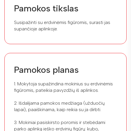
Pamokos tikslas
Susipažinti su erdvinėmis figūromis, surasti jas
supančioje aplinkoje.
Pamokos planas
1. Mokytoja supažindina mokinius su erdvinėmis
figūromis, pateikia pavyzdžių iš aplinkos.
2. Išdalijama pamokos medžiaga (užduočių
lapai), paaiškinama, kaip reikia su ja dirbti.
3. Mokiniai pasiskirsto poromis ir stebėdami
parko aplinką ieško erdvinių figūrų: kubo,