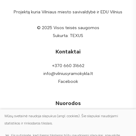
Projektą kuria Vilniaus miesto savivaldybė ir EDU Vilnius
© 2025 Visos teisės saugomos
Sukurta:
TEXUS
Kontaktai
+370 660 31662
info@vilniusyramokykla.lt
Facebook
Nuorodos
Mūsų svetainė naudoja slapukus (angl. cookies). Šie slapukai naudojami
DUK
statistikos ir rinkodaros tikslais.
Duomenų apsauga
Jei Jūs sutinkate, kad šiems tikslams būtų naudojami slapukai, spauskite