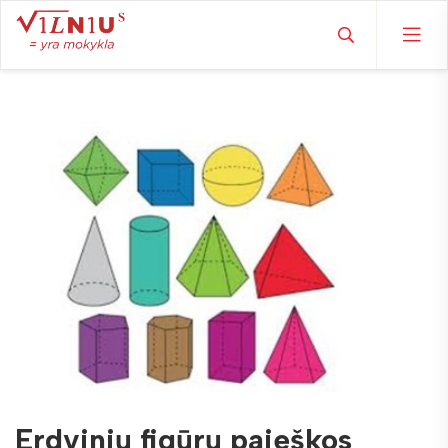
Erdvinių figūrų paieškos