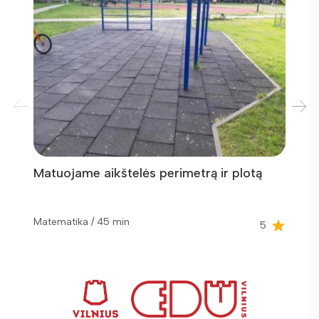
Matuojame aikštelės perimetrą ir plotą
Trijų 
pilis
Matemat
Matematika / 45 min
5
val.