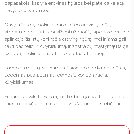
papasakoja, kas yra erdvinės figūros bei pateikia keletą
pavyzdžių iš aplinkos.
Gavę užduotį, mokiniai parke ieško erdvinių figūrų,
stebėjimo rezultatus pasižymi užduočių lape. Kad realioje
aplinkoje išskirtų konkrečią erdvinę figūrą, mokiniams gali
tekti pasitelkti ir kūrybiškumą, ir abstraktų mąstymą! Baigę
užduotį, mokiniai pristato rezultatą, reflektuoja.
Pamokos metu įtvirtinamos žinios apie erdvines figūras,
ugdomas pastabumas, dėmesio koncentracija,
kūrybiškumas.
Ši pamoka vyksta Pasakų parke, bet gali vykti bet kurioje
miesto erdvėje, kuri tinka pasivaikščiojimui ir stebėjimui.