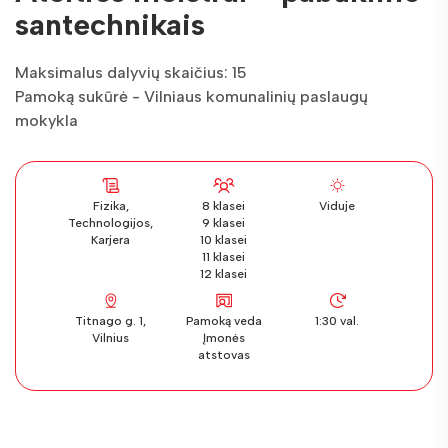
santechnikais
Maksimalus dalyvių skaičius: 15
Pamoką sukūrė - Vilniaus komunalinių paslaugų
mokykla
Fizika,
8 klasei
Viduje
Technologijos,
9 klasei
Karjera
10 klasei
11 klasei
12 klasei
Titnago g. 1,
Pamoką veda
1:30 val.
Vilnius
Įmonės
atstovas