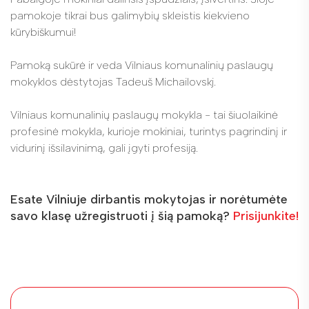
pamokoje tikrai bus galimybių skleistis kiekvieno
kūrybiškumui!
Pamoką sukūrė ir veda Vilniaus komunalinių paslaugų
mokyklos dėstytojas Tadeuš Michailovskj.
Vilniaus komunalinių paslaugų mokykla - tai šiuolaikinė
profesinė mokykla, kurioje mokiniai, turintys pagrindinį ir
vidurinį išsilavinimą, gali įgyti profesiją.
Esate Vilniuje dirbantis mokytojas ir norėtumėte
savo klasę užregistruoti į šią pamoką?
Prisijunkite!