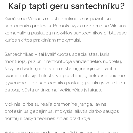
Kaip tapti geru santechniku?
Kviečiame Vilniaus miesto mokinius susipažinti su
santechniko profesija. Pamoka vyks moderniose Vilniaus
komunalinių paslaugų mokyklos santechnikos dirbtuvėse,
kurios skirtos praktiniam mokymuisi.
Santechnikas – tai kvalifikuotas specialistas, kuris
montuoja, prižiūri ir remontuoja vandentiekio, nuotekų,
šildymo bei kitų inžinerinių sistemų įrenginius. Tai itin
svarbi profesija tiek statybų sektoriuje, tiek kasdieniame
gyvenime – be santechniko paslaugų sunku įsivaizduoti
patogų būstą ar tinkamai veikiančias įstaigas.
Mokiniai dirbs su realia pramonine įranga, lavins
profesinius gebėjimus, mokysis laikytis darbo saugos
normų ir taikyti teorines žinias praktikoje.
Pabaigoje mokiniai dalinsis įspūdžiais, įsivertins. Šioje