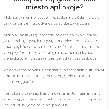
miesto aplinkoje?
Mokiniai tyrinėjimo, stebėjimo, ieškojimo būdu mokysis
taisyklingai derinti būdvardžius su daiktavardžiais.
Mokiniai, pasiskirstę poromis, miesto aplinkoje ieškos
įvairių daiktų (gyvų ir negyvų), priderins jiems būdvardį. Iš
sudarytų būdvardžio ir daiktavardžio derinių išsirinks po
vieną vyriškos ir moteriškos giminės, juos išlinksniuos
vienaskaitoje ir daugiskaitoje, bei atliks kitas užduotis.
Veikla skatins mokinius bendrauti, bendradarbiauti, ieškoti
sprendimų, lavins kritinį mąstymą, gerins kalbos ir
kalbėjimo įgūdžius.
Pamoka skirta įvairių klasių mokiniams, turintiems įvairių
specialiųjų ugdymosi poreikių, pritaikant užduotis pagal
individualius gebėjimus bei poreikius.