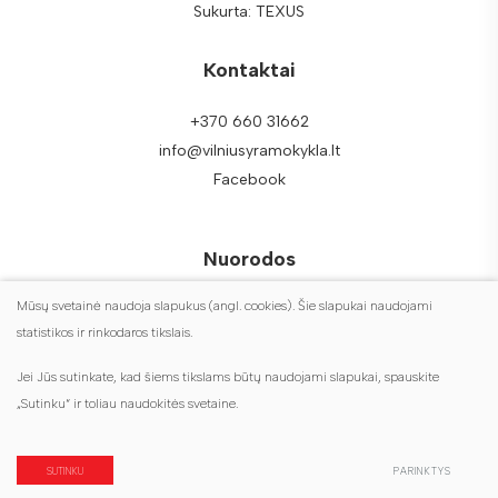
Sukurta:
TEXUS
Kontaktai
+370 660 31662
info@vilniusyramokykla.lt
Facebook
Nuorodos
Mūsų svetainė naudoja slapukus (angl. cookies). Šie slapukai naudojami
DUK
statistikos ir rinkodaros tikslais.
Duomenų apsauga
Jei Jūs sutinkate, kad šiems tikslams būtų naudojami slapukai, spauskite
Turite klausimų?
„Sutinku“ ir toliau naudokitės svetaine.
Susisiekite su mumis
SUTINKU
PARINKTYS