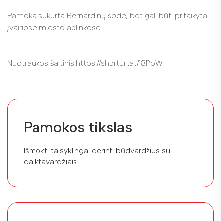
Pamoka sukurta Bernardinų sode, bet gali būti pritaikyta
įvairiose miesto aplinkose.
Nuotraukos šaltinis https://shorturl.at/18PpW
Pamokos tikslas
Išmokti taisyklingai derinti būdvardžius su
daiktavardžiais.