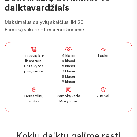
daiktavardžiais
Maksimalus dalyvių skaičius: Iki 20
Pamoką sukūrė - Irena Radžiūnienė
Lietuvių k. ir
4 klasei
Lauke
literatūra,
5 klasei
Pritaikytos
6 klasei
programos
7 klasei
8 klasei
9 klasei
Bernardinų
Pamoką veda
2:15 val.
sodas
Mokytojas
Kokių daiktų galime rasti