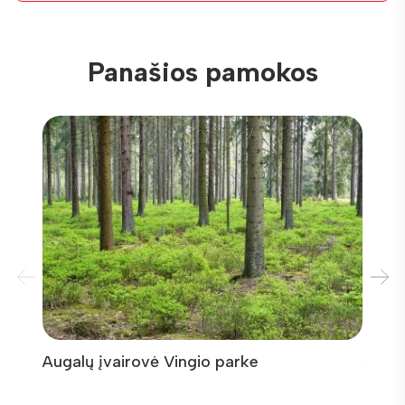
Panašios pamokos
Augalų įvairovė Vingio parke
Augal