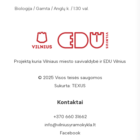
Biologija / Gamta / Anglų k. / 1:30 val.
Biologi
Projektą kuria Vilniaus miesto savivaldybė ir EDU Vilnius
© 2025 Visos teisės saugomos
Sukurta:
TEXUS
Kontaktai
+370 660 31662
info@vilniusyramokykla.lt
Facebook