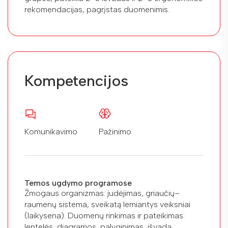
rekomendacijas, pagrįstas duomenimis.
Kompetencijos
Komunikavimo
Pažinimo
Temos ugdymo programose
Žmogaus organizmas: judėjimas, griaučių–
raumenų sistema, sveikatą lemiantys veiksniai
(laikysena). Duomenų rinkimas ir pateikimas:
lentelės, diagramos, palyginimas, išvada