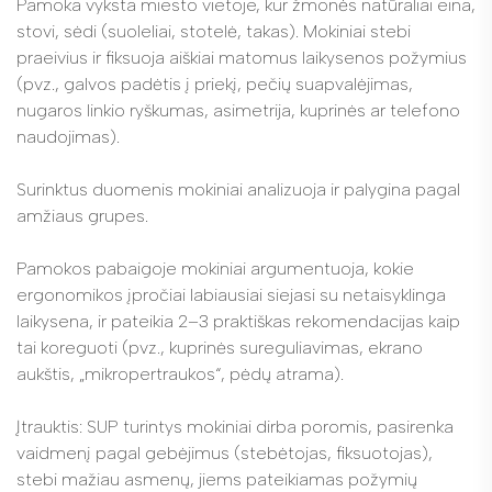
Pamoka vyksta miesto vietoje, kur žmonės natūraliai eina,
stovi, sėdi (suoleliai, stotelė, takas). Mokiniai stebi
praeivius ir fiksuoja aiškiai matomus laikysenos požymius
(pvz., galvos padėtis į priekį, pečių suapvalėjimas,
nugaros linkio ryškumas, asimetrija, kuprinės ar telefono
naudojimas).
Surinktus duomenis mokiniai analizuoja ir palygina pagal
amžiaus grupes.
Pamokos pabaigoje mokiniai argumentuoja, kokie
ergonomikos įpročiai labiausiai siejasi su netaisyklinga
laikysena, ir pateikia 2–3 praktiškas rekomendacijas kaip
tai koreguoti (pvz., kuprinės sureguliavimas, ekrano
aukštis, „mikropertraukos“, pėdų atrama).
Įtrauktis: SUP turintys mokiniai dirba poromis, pasirenka
vaidmenį pagal gebėjimus (stebėtojas, fiksuotojas),
stebi mažiau asmenų, jiems pateikiamas požymių