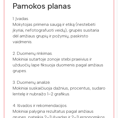
Pamokos planas
1. Įvadas.
Mokytojas primena saugą ir etiką (nestebėti
įkyriai, nefotografuoti veidų), grupės susitaria
dėl amžiaus grupių ir požymių, paskirsto
vaidmenis.
2. Duomenų rinkimas.
Mokiniai sutartoje zonoje stebi praeivius ir
užduočių lape fiksuoja duomenis pagal amžiaus
grupes.
3. Duomenų analizė.
Mokiniai suskaičiuoja dažnius, procentus, sudaro
lentelę ir nubraižo 1–2 grafikus.
4. Išvados ir rekomendacijos.
Mokiniai palygina rezultatus pagal amžiaus
grupes, pateikia 2–3 išvadas ir 2–3 ergonomikos