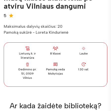
atviru Vilniaus dangumi
5
Maksimalus dalyvių skaičius: 20
Pamoką sukūrė - Loreta Kindurienė
Lietuvių k. ir
8 klasei
Lauke
literatūra
Gedimino pr.
Pamoką veda
1:30 val.
51, 01109
Mokytojas
Vilnius
Ar kada žaidėte biblioteką?