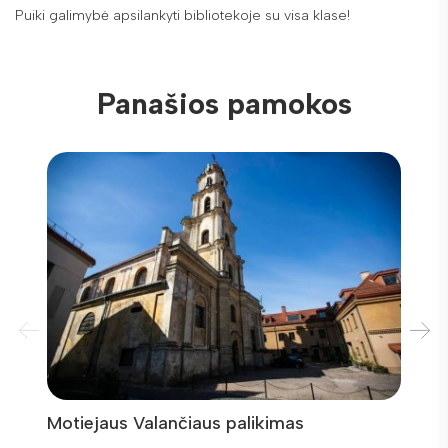
Puiki galimybė apsilankyti bibliotekoje su visa klase!
Panašios pamokos
Motiejaus Valančiaus palikimas
Muzik
skulp