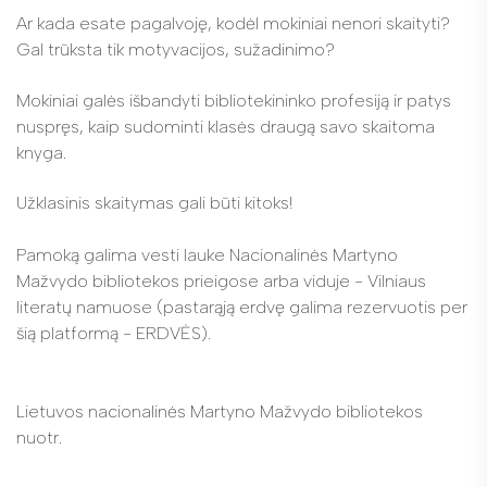
Ar kada esate pagalvoję, kodėl mokiniai nenori skaityti?
Gal trūksta tik motyvacijos, sužadinimo?
Mokiniai galės išbandyti bibliotekininko profesiją ir patys
nuspręs, kaip sudominti klasės draugą savo skaitoma
knyga.
Užklasinis skaitymas gali būti kitoks!
Pamoką galima vesti lauke Nacionalinės Martyno
Mažvydo bibliotekos prieigose arba viduje - Vilniaus
literatų namuose (pastarąją erdvę galima rezervuotis per
šią platformą - ERDVĖS).
Lietuvos nacionalinės Martyno Mažvydo bibliotekos
nuotr.