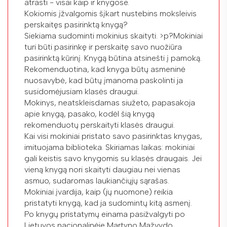
atrasti - visai kaip ir knygose.
Kokiomis įžvalgomis šįkart nustebins moksleivis
perskaitęs pasirinktą knygą?
Siekiama sudominti mokinius skaityti. >p?Mokiniai
turi būti pasirinkę ir perskaitę savo nuožiūra
pasirinktą kūrinį. Knygą būtina atsinešti į pamoką.
Rekomenduotina, kad knyga būtų asmeninė
nuosavybė, kad būtų įmanoma paskolinti ja
susidomėjusiam klasės draugui.
Mokinys, neatskleisdamas siužeto, papasakoja
apie knygą, pasako, kodėl šią knygą
rekomenduotų perskaityti klasės draugui.
Kai visi mokiniai pristato savo pasirinktas knygas,
imituojama biblioteka. Skiriamas laikas: mokiniai
gali keistis savo knygomis su klasės draugais. Jei
vieną knygą nori skaityti daugiau nei vienas
asmuo, sudaromas laukiančiųjų sąrašas.
Mokiniai įvardija, kaip (jų nuomone) reikia
pristatyti knygą, kad ja sudomintų kitą asmenį.
Po knygų pristatymų einama pasižvalgyti po
Lietuvos nacionalinėje Martyno Mažvydo