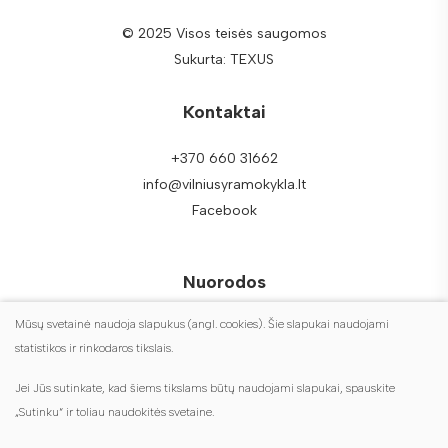
© 2025 Visos teisės saugomos
Sukurta:
TEXUS
Kontaktai
+370 660 31662
info@vilniusyramokykla.lt
Facebook
Nuorodos
Mūsų svetainė naudoja slapukus (angl. cookies). Šie slapukai naudojami
DUK
statistikos ir rinkodaros tikslais.
Duomenų apsauga
Jei Jūs sutinkate, kad šiems tikslams būtų naudojami slapukai, spauskite
Turite klausimų?
„Sutinku“ ir toliau naudokitės svetaine.