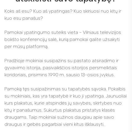
Koks aš esu? Kuo aš ypatingas? Kuo skiriuosi nuo kitų ir
kuo esu panašus?
Pamokai ypatingumo suteiks vieta - Vilniaus televizijos
bokšto konferencijų salė, kurią pamokai galite užsakyti
per mūsų platformą.
Pradžioje mokiniai susipažins su pastato atsiradimo ir
gyvavimo istorija, pasivaikščios istorijos persmelktais
koridoriais, prisimins 1990 m. sausio 13-osios įvykius.
Pamoką tęs susipažinimas su tapatybės sąvoka. Pokalbis
su mokiniais, kas yra tapatybė ir kuo ji ypatinga. Jaunuoliai
kurs plakatus, kurie atspindės jų savybes, skirtybes nuo
kitų ir panašumus. Sukurtus plakatus pristatys klasės
draugams. Taip mokiniai sužinos daugiau apie savo
draugus ir gebės pagarbiai vieni kitus išklausyti.