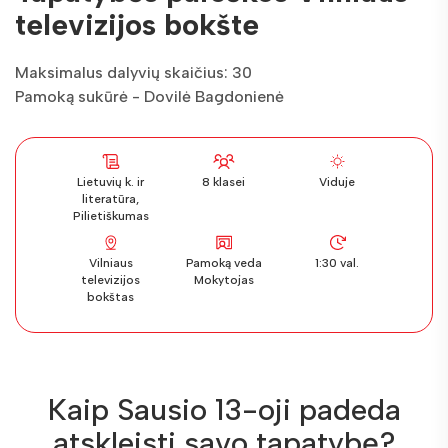
televizijos bokšte
Maksimalus dalyvių skaičius: 30
Pamoką sukūrė - Dovilė Bagdonienė
Lietuvių k. ir
8 klasei
Viduje
literatūra,
Pilietiškumas
Vilniaus
Pamoką veda
1:30 val.
televizijos
Mokytojas
bokštas
Kaip Sausio 13-oji padeda
atskleisti savo tapatybę?