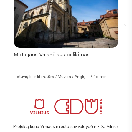
Motiejaus Valančiaus palikimas
Muzik
skulp
Lietuvių k. ir literatūra / Muzika / Anglų k. / 45 min
Lietuvių
Projektą kuria Vilniaus miesto savivaldybė ir EDU Vilnius