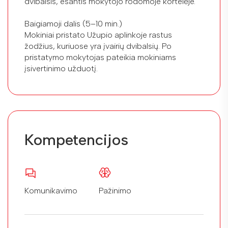
dvibalsis, esantis mokytojo rodomoje kortelėje.
Baigiamoji dalis (5–10 min.)
Mokiniai pristato Užupio aplinkoje rastus
žodžius, kuriuose yra įvairių dvibalsių. Po
pristatymo mokytojas pateikia mokiniams
įsivertinimo užduotį.
Kompetencijos
Komunikavimo
Pažinimo