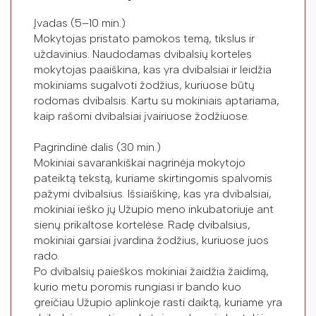
Įvadas (5–10 min.)
Mokytojas pristato pamokos temą, tikslus ir
uždavinius. Naudodamas dvibalsių korteles
mokytojas paaiškina, kas yra dvibalsiai ir leidžia
mokiniams sugalvoti žodžius, kuriuose būtų
rodomas dvibalsis. Kartu su mokiniais aptariama,
kaip rašomi dvibalsiai įvairiuose žodžiuose.
Pagrindinė dalis (30 min.)
Mokiniai savarankiškai nagrinėja mokytojo
pateiktą tekstą, kuriame skirtingomis spalvomis
pažymi dvibalsius. Išsiaiškinę, kas yra dvibalsiai,
mokiniai ieško jų Užupio meno inkubatoriuje ant
sienų prikaltose kortelėse. Radę dvibalsius,
mokiniai garsiai įvardina žodžius, kuriuose juos
rado.
Po dvibalsių paieškos mokiniai žaidžia žaidimą,
kurio metu poromis rungiasi ir bando kuo
greičiau Užupio aplinkoje rasti daiktą, kuriame yra