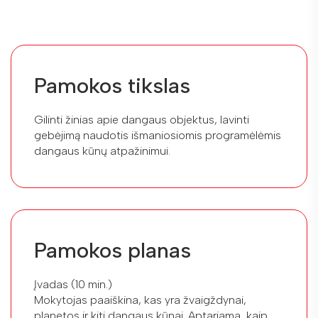
Pamokos tikslas
Gilinti žinias apie dangaus objektus, lavinti
gebėjimą naudotis išmaniosiomis programėlėmis
dangaus kūnų atpažinimui.
Pamokos planas
Įvadas (10 min.)
Mokytojas paaiškina, kas yra žvaigždynai,
planetos ir kiti dangaus kūnai. Aptariama, kaip