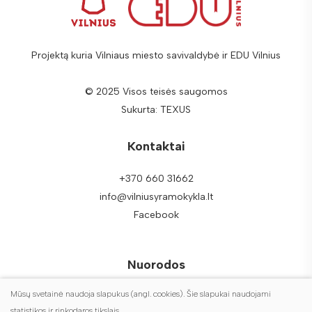
Projektą kuria Vilniaus miesto savivaldybė ir EDU Vilnius
© 2025 Visos teisės saugomos
Sukurta:
TEXUS
Kontaktai
+370 660 31662
info@vilniusyramokykla.lt
Facebook
Nuorodos
Mūsų svetainė naudoja slapukus (angl. cookies). Šie slapukai naudojami
DUK
statistikos ir rinkodaros tikslais.