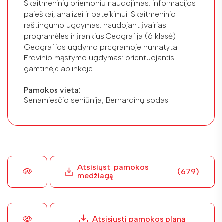
Skaitmeninių priemonių naudojimas: informacijos
paieškai, analizei ir pateikimui. Skaitmeninio
raštingumo ugdymas: naudojant įvairias
programėles ir įrankius.Geografija (6 klasė)
Geografijos ugdymo programoje numatyta:
Erdvinio mąstymo ugdymas: orientuojantis
gamtinėje aplinkoje.
Pamokos vieta:
Senamiesčio seniūnija, Bernardinų sodas
Atsisiųsti pamokos
(679)
medžiagą
Atsisiųsti pamokos planą