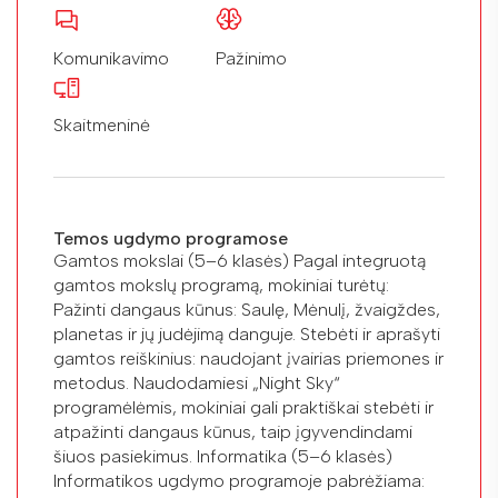
Komunikavimo
Pažinimo
Skaitmeninė
Temos ugdymo programose
Gamtos mokslai (5–6 klasės) Pagal integruotą
gamtos mokslų programą, mokiniai turėtų:
Pažinti dangaus kūnus: Saulę, Mėnulį, žvaigždes,
planetas ir jų judėjimą danguje. Stebėti ir aprašyti
gamtos reiškinius: naudojant įvairias priemones ir
metodus. Naudodamiesi „Night Sky“
programėlėmis, mokiniai gali praktiškai stebėti ir
atpažinti dangaus kūnus, taip įgyvendindami
šiuos pasiekimus. Informatika (5–6 klasės)
Informatikos ugdymo programoje pabrėžiama: