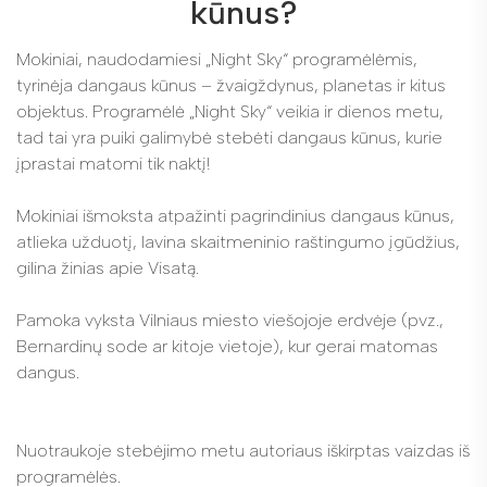
kūnus?
Mokiniai, naudodamiesi „Night Sky“ programėlėmis,
tyrinėja dangaus kūnus – žvaigždynus, planetas ir kitus
objektus. Programėlė „Night Sky“ veikia ir dienos metu,
tad tai yra puiki galimybė stebėti dangaus kūnus, kurie
įprastai matomi tik naktį!
Mokiniai išmoksta atpažinti pagrindinius dangaus kūnus,
atlieka užduotį, lavina skaitmeninio raštingumo įgūdžius,
gilina žinias apie Visatą.
Pamoka vyksta Vilniaus miesto viešojoje erdvėje (pvz.,
Bernardinų sode ar kitoje vietoje), kur gerai matomas
dangus.
Nuotraukoje stebėjimo metu autoriaus iškirptas vaizdas iš
programėlės.