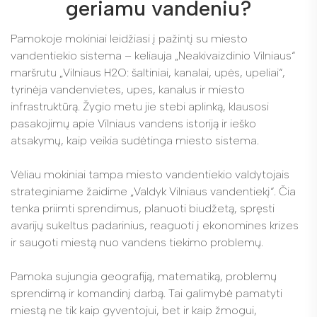
geriamu vandeniu?
Pamokoje mokiniai leidžiasi į pažintį su miesto
vandentiekio sistema – keliauja „Neakivaizdinio Vilniaus“
maršrutu „Vilniaus H2O: šaltiniai, kanalai, upės, upeliai“,
tyrinėja vandenvietes, upes, kanalus ir miesto
infrastruktūrą. Žygio metu jie stebi aplinką, klausosi
pasakojimų apie Vilniaus vandens istoriją ir ieško
atsakymų, kaip veikia sudėtinga miesto sistema.
Vėliau mokiniai tampa miesto vandentiekio valdytojais
strateginiame žaidime „Valdyk Vilniaus vandentiekį“. Čia
tenka priimti sprendimus, planuoti biudžetą, spręsti
avarijų sukeltus padarinius, reaguoti į ekonomines krizes
ir saugoti miestą nuo vandens tiekimo problemų.
Pamoka sujungia geografiją, matematiką, problemų
sprendimą ir komandinį darbą. Tai galimybė pamatyti
miestą ne tik kaip gyventojui, bet ir kaip žmogui,