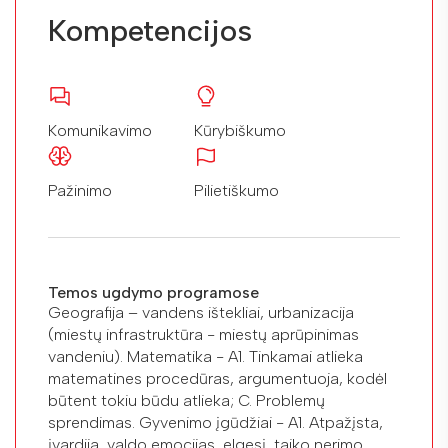
Kompetencijos
Komunikavimo
Kūrybiškumo
Pažinimo
Pilietiškumo
Temos ugdymo programose
Geografija – vandens ištekliai, urbanizacija
(miestų infrastruktūra - miestų aprūpinimas
vandeniu). Matematika - A1. Tinkamai atlieka
matematines procedūras, argumentuoja, kodėl
būtent tokiu būdu atlieka; C. Problemų
sprendimas. Gyvenimo įgūdžiai - A1. Atpažįsta,
įvardija, valdo emocijas, elgesį, taiko nerimo,