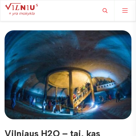
Vilniaus H2O – tai, kas