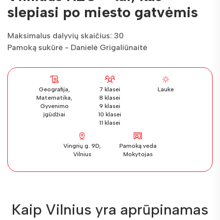
slepiasi po miesto gatvėmis
Maksimalus dalyvių skaičius: 30
Pamoką sukūrė - Danielė Grigaliūnaitė
Geografija,
7 klasei
Lauke
Matematika,
8 klasei
Gyvenimo
9 klasei
įgūdžiai
10 klasei
11 klasei
Vingrių g. 9D,
Pamoką veda
Vilnius
Mokytojas
Kaip Vilnius yra aprūpinamas