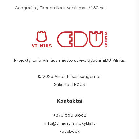
Geografija / Ekonomika ir verslumas / 1:30 val.
Geografi
Projektą kuria Vilniaus miesto savivaldybė ir EDU Vilnius
© 2025 Visos teisės saugomos
Sukurta:
TEXUS
Kontaktai
+370 660 31662
info@vilniusyramokykla.lt
Facebook