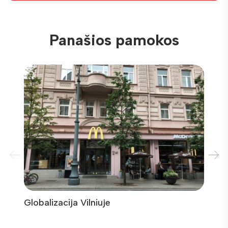
Panašios pamokos
Globalizacija Vilniuje
Pašila