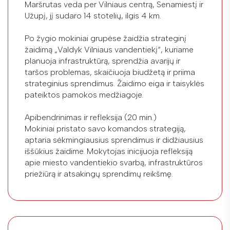
Maršrutas veda per Vilniaus centrą, Senamiestį ir
Užupį, jį sudaro 14 stotelių, ilgis 4 km.
Po žygio mokiniai grupėse žaidžia strateginį
žaidimą „Valdyk Vilniaus vandentiekį“, kuriame
planuoja infrastruktūrą, sprendžia avarijų ir
taršos problemas, skaičiuoja biudžetą ir priima
strateginius sprendimus. Žaidimo eiga ir taisyklės
pateiktos pamokos medžiagoje.
Apibendrinimas ir refleksija (20 min.)
Mokiniai pristato savo komandos strategiją,
aptaria sėkmingiausius sprendimus ir didžiausius
iššūkius žaidime. Mokytojas inicijuoja refleksiją
apie miesto vandentiekio svarbą, infrastruktūros
priežiūrą ir atsakingų sprendimų reikšmę.