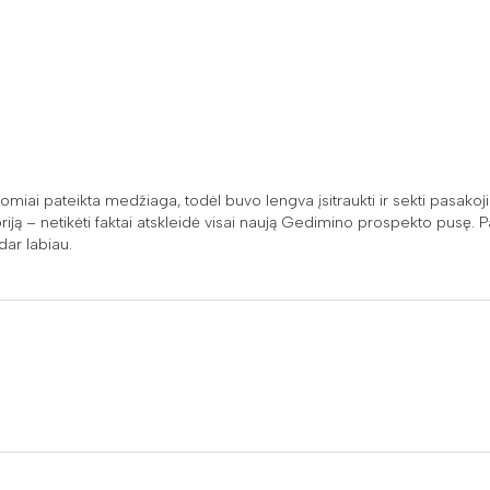
įdomiai pateikta medžiaga, todėl buvo lengva įsitraukti ir sekti pasakoj
iją – netikėti faktai atskleidė visai naują Gedimino prospekto pusę. P
dar labiau.