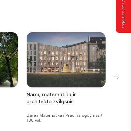
Visos pamokos
Namų matematika ir
Vilniu
architekto žvilgsnis
akimis
Dailė / Matematika / Pradinis ugdymas /
Dailė / 
1:30 val.
/ 1:30 val.