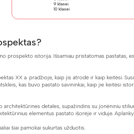
9 klasei
10 klasei
ospektas?
 prospekto istorija. Išsamiau pristatomas pastatas, es
as XX a. pradžioje, kaip jis atrodė ir kaip keitėsi. Susi
kleis, kas buvo pastato savininkai, kaip jie keitėsi istori
 architektūrines detales, supažindins su jonėniniu stili
rchitektūrinius elementus pastato išorėje ir viduje. Aplanky
ialiai šiai pamokai sukurtas užduotis.