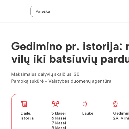
Gedimino pr. istorija:
vilų iki batsiuvių pard
Maksimalus dalyvių skaičius: 30
Pamoką sukūrė - Valstybės duomenų agentūra
Dailė,
5 klasei
Lauke
Gedimin
Istorija
6 klasei
29, Viln
7 klasei
8 klasei