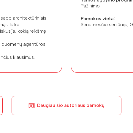
Pažinimo
sado architektūriniais
Pamokos vieta:
ąsi laike.
Senamiesčio seniūnija, G
iskusija, kokią reikšmę
bės duomenų agentūros
ančius klausimus.
Daugiau šio autoriaus pamokų