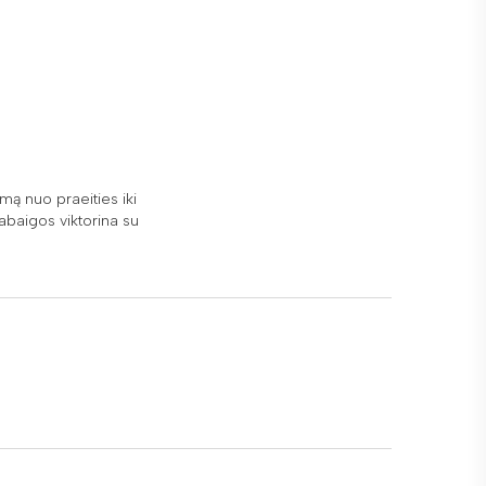
imą nuo praeities iki
abaigos viktorina su