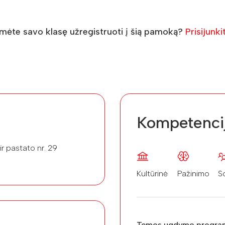
umėte savo klasę užregistruoti į šią pamoką?
Prisijunki
Kompetenci
ir pastato nr. 29
Kultūrinė
Pažinimo
So
Temos ugdymo progra