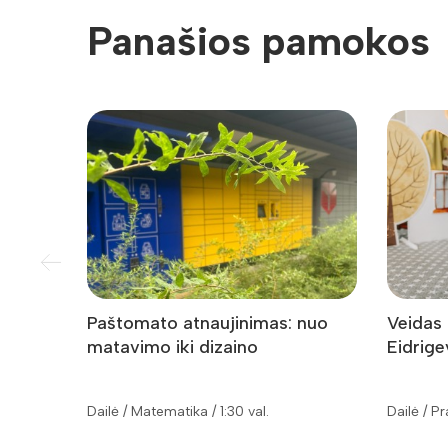
Panašios pamokos
Paštomato atnaujinimas: nuo
Veidas 
matavimo iki dizaino
Eidrige
Dailė / Matematika / 1:30 val.
Dailė / P