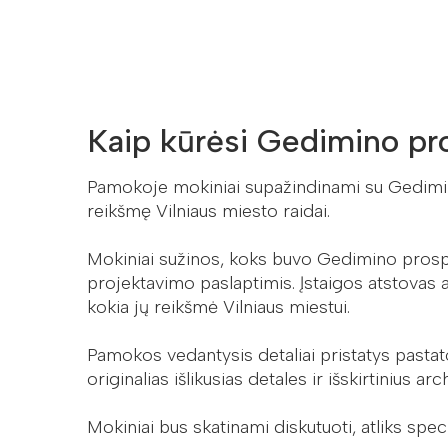
Kaip kūrėsi Gedimino pr
Pamokoje mokiniai supažindinami su Gedimino
reikšmę Vilniaus miesto raidai.
Mokiniai sužinos, koks buvo Gedimino prospekt
projektavimo paslaptimis. Įstaigos atstovas ats
kokia jų reikšmė Vilniaus miestui.
Pamokos vedantysis detaliai pristatys pastato
originalias išlikusias detales ir išskirtinius a
Mokiniai bus skatinami diskutuoti, atliks spec