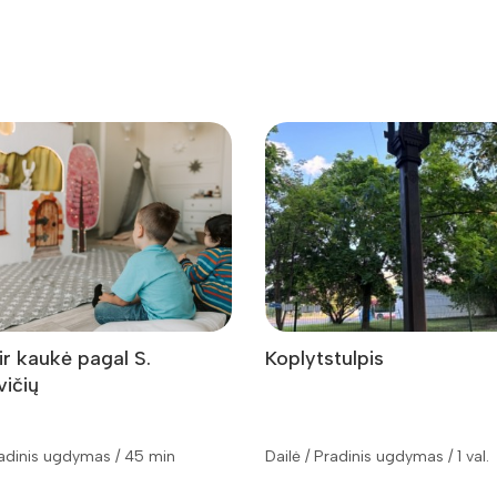
ir kaukė pagal S.
Koplytstulpis
vičių
radinis ugdymas / 45 min
Dailė / Pradinis ugdymas / 1 val.