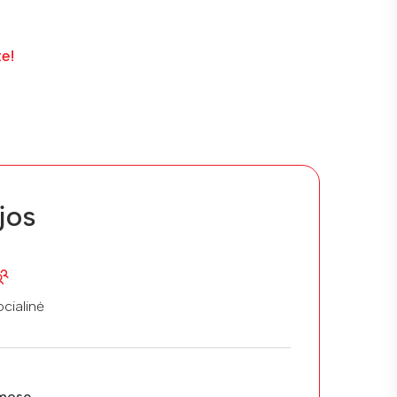
te!
jos
cialinė
mose