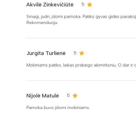
Akvilė Zinkevičiūtė
5
Smagi, judri, įdomi pamoka. Patiko gyvas gidės pasakoj
Rekomenduoju.
Jurgita Turlienė
5
Mokiniams patiko, laikas prabėgo akimirksniu. O dar ir
Nijolė Matulė
5
Pamoka buvo įdomi mokiniams.