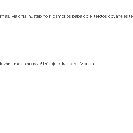
imas. Maloniai nustebino ir pamokos pabaigoje įteiktos dovanėlės tei
 dovanų mokiniai gavo! Dėkoju edukatorei Monikai!