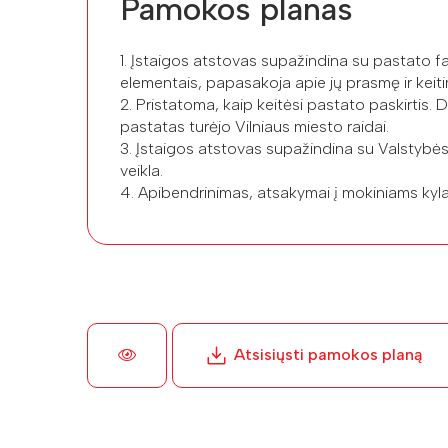
Pamokos planas
1. Įstaigos atstovas supažindina su pastato fa
elementais, papasakoja apie jų prasmę ir keitim
2. Pristatoma, kaip keitėsi pastato paskirtis. D
pastatas turėjo Vilniaus miesto raidai.
3. Įstaigos atstovas supažindina su Valsty
veikla.
4. Apibendrinimas, atsakymai į mokiniams kyl
Atsisiųsti pamokos planą