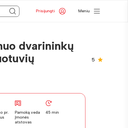
Prisijungti
Meniu
 nuo dvarininkų
uotuvių
5
o pr.
Pamoką veda
45 min
ius
Įmonės
atstovas