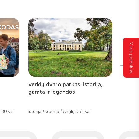
Visos pamokos
Verkių dvaro parkas: istorija,
Pašilai
gamta ir legendos
1:30 val.
Istorija / Gamta / Anglų k. / 1 val.
Geografija