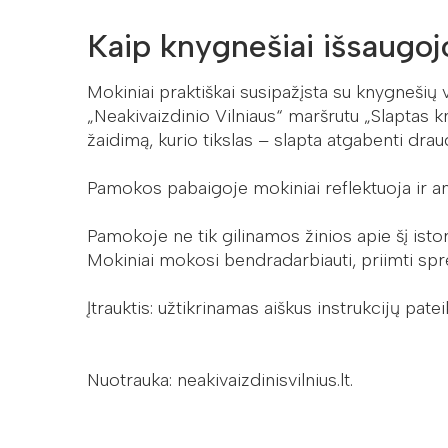
Kaip knygnešiai išsaugojo
Mokiniai praktiškai susipažįsta su knygnešių v
„Neakivaizdinio Vilniaus“ maršrutu „Slaptas kny
žaidimą, kurio tikslas – slapta atgabenti draud
Pamokos pabaigoje mokiniai reflektuoja ir an
Pamokoje ne tik gilinamos žinios apie šį ist
Mokiniai mokosi bendradarbiauti, priimti spren
Įtrauktis: užtikrinamas aiškus instrukcijų pa
Nuotrauka: neakivaizdinisvilnius.lt.