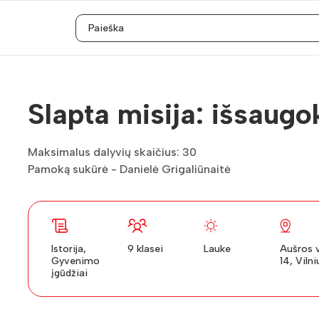
Slapta misija: išsaugo
Maksimalus dalyvių skaičius: 30
Pamoką sukūrė - Danielė Grigaliūnaitė
Istorija,
9 klasei
Lauke
Aušros v
Gyvenimo
14, Vilni
įgūdžiai