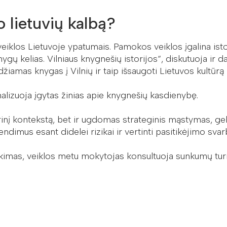
 lietuvių kalbą?
eiklos Lietuvoje ypatumais. Pamokos veiklos įgalina istor
gų kelias. Vilniaus knygnešių istorijos“, diskutuoja ir da
žiamas knygas į Vilnių ir taip išsaugoti Lietuvos kultūrą 
alizuoja įgytas žinias apie knygnešių kasdienybę.
orinį kontekstą, bet ir ugdomas strateginis mąstymas, ge
dimus esant didelei rizikai ir vertinti pasitikėjimo svar
teikimas, veiklos metu mokytojas konsultuoja sunkumų tur