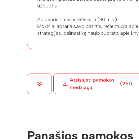
užduotis.
Apibendrinimas ir refleksija (30 min.)
Mokiniai aptaria savo patirtis, reflektuoja api
strategijas, dalinasi ką naujo suprato apie kn
Atsisiųsti pamokos
(261)
medžiagą
Panašios pamokos