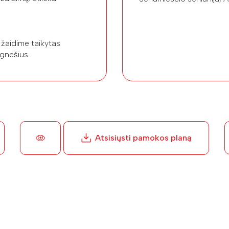
e žaidime taikytas
ygnešius.
Atsisiųsti pamokos planą