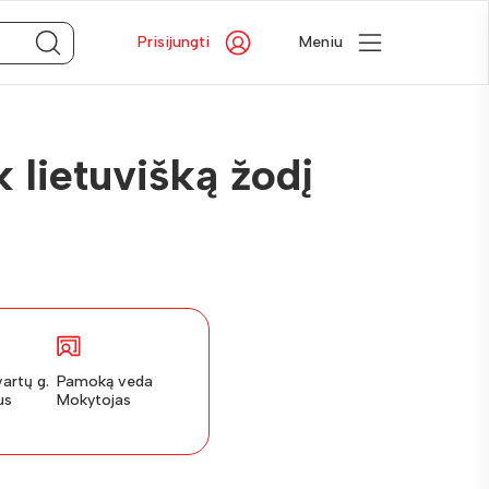
Prisijungti
Meniu
k lietuvišką žodį
artų g.
Pamoką veda
us
Mokytojas