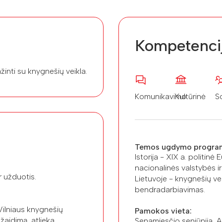
Kompetenci
inti su knygnešių veikla.
Komunikavimo
Kultūrinė
So
Temos ugdymo progra
Istorija - XIX a. politinė E
nacionalinės valstybės ir
r užduotis.
Lietuvoje - knygnešių vei
bendradarbiavimas.
Vilniaus knygnešių
Pamokos vieta:
 žaidimą, atlieka
Senamiesčio seniūnija, Au