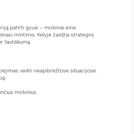
iją patirti gyvai – mokiniai eina
linasi mintimis. Kelyje žaidžia strateginį
ir tautiškumą.
bėjimas veikti neapibrėžtose situacijose.
bą.
inčius mokinius.