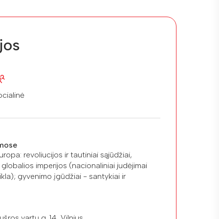
jos
cialinė
mose
uropa: revoliucijos ir tautiniai sąjūdžiai,
 globalios imperijos (nacionaliniai judėjimai
kla); gyvenimo įgūdžiai - santykiai ir
šros vartų g. 14, Vilnius