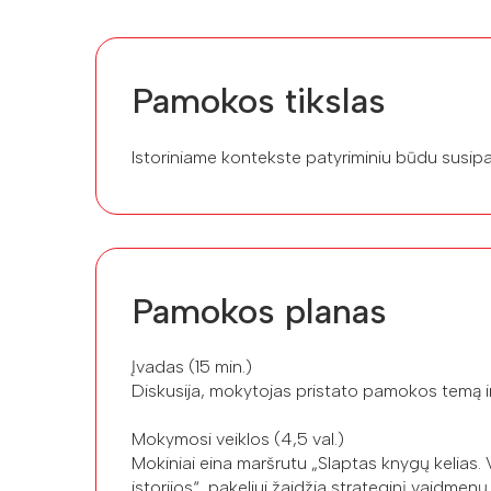
Pamokos tikslas
Istoriniame kontekste patyriminiu būdu susipaž
Pamokos planas
Įvadas (15 min.)
Diskusija, mokytojas pristato pamokos temą i
Mokymosi veiklos (4,5 val.)
Mokiniai eina maršrutu „Slaptas knygų kelias. 
istorijos“, pakeliui žaidžia strateginį vaidmenų