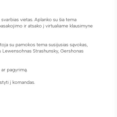
svarbias vietas. Aplanko su šia tema
pasakojimo ir atsako į virtualiame klausimyne
artoja su pamokos tema susijusias sąvokas,
vidas Lewensohnas Strashunsky, Gershonas
 ar pagyrimą.
rstyti į komandas.