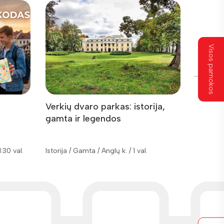
Visos pamokos
Verkių dvaro parkas: istorija,
Pašilai
gamta ir legendos
1:30 val.
Istorija / Gamta / Anglų k. / 1 val.
Geografija