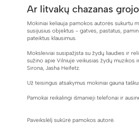
Ar litvakų chazanas gro
Mokiniai keliauja pamokos autorės sukurtu ma
susijusius objektus - gatves, pastatus, pamin
pateiktus klausimus.
Moksleiviai susipažįsta su žydų liaudies ir r
sužino apie Vilniuje veikusias žydų muzikos 
Sirona, Jasha Heifetz.
Už teisingus atsakymus mokiniai gauna taškus
Pamokai reikalingi išmanieji telefonai ir ausin
Paveikslėlį sukūrė pamokos autorė.