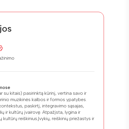
jos
ažinimo
mose
r su kitais) pasirinktą kūrinį, vertina savo ir
kūrinio muzikinės kalbos ir formos ypatybes.
kontekstus, paskirtį, integravimo sąsajas,
ų ir kultūrų įvairovę. Atpažįsta, lygina ir
 kultūrų reiškinius.Įvykių, reiškinių priežastys ir