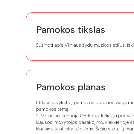
Pamokos tikslas
Sužinoti apie Vilniaus žydų muzikos stilius, iš
Pamokos planas
1. Klasė atvyksta į pamokos pradžios vietą, m
pamokos temą.
2. Mokiniai skenuoja QR kodą, keliauja per Vil
klausosi mokytojos pasakojimo, kiekvienoje st
klausimus, atlieka užduotis. Šešių stotelių mar