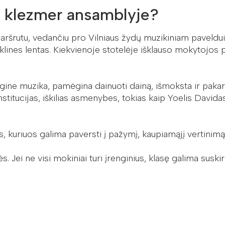
jo klezmer ansamblyje?
ršrutu, vedančiu pro Vilniaus žydų muzikiniam paveldui 
klines lentas. Kiekvienoje stotelėje išklauso mokytojos 
eligine muzika, pamėgina dainuoti dainą, išmoksta ir pak
institucijas, iškilias asmenybes, tokias kaip Yoelis Da
, kuriuos galima paversti į pažymį, kaupiamąjį vertinimą
ės. Jei ne visi mokiniai turi įrenginius, klasę galima suski