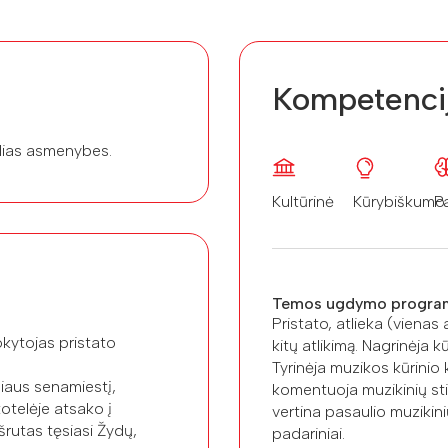
Kompetenci
kilias asmenybes.
Kultūrinė
Kūrybiškumo
P
Temos ugdymo progra
Pristato, atlieka (vienas a
okytojas pristato
kitų atlikimą. Nagrinėja 
Tyrinėja muzikos kūrinio 
niaus senamiestį,
komentuoja muzikinių stili
otelėje atsako į
vertina pasaulio muzikinių
šrutas tęsiasi Žydų,
padariniai.