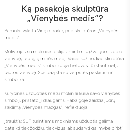
Ką pasakoja skulptūra
„Vienybės medis“?
Pamoka vyksta Vingio parke, prie skulptūros „Vienybės
medis“.
Mokytojas su mokiniais dalijasi mintimis, įžvalgomis apie
vienybę, tautą, giminės medį. Vaikai sužino, kad skulptūra
„Vienybės medis“ simbolizuoja Lietuvos tūkstantmetį,
tautos vienybę. Susipažįsta su verpstės paskirtimi ir
simbolika.
Kūrybinės užduoties metu mokiniai kuria savo vienybės
simbolį, pristato jį draugams. Pabaigoje žaidžia judrų
žaidimą „Vienybės mazgas”, reflektuoja.
Įtrauktis: SUP turintiems mokiniams užduotis galima
pateikti tiek žodžiu, tiek vizualiai; sudaryti galimybę dirbti