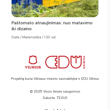
Paštomato atnaujinimas: nuo matavimo
Veida
iki dizaino
Dailė / Matematika / 1:30 val.
Dailė /
Projektą kuria Vilniaus miesto savivaldybė ir EDU Vilnius
© 2025 Visos teisės saugomos
Sukurta:
TEXUS