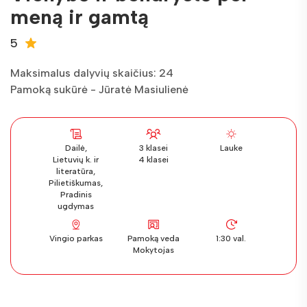
meną ir gamtą
5
Maksimalus dalyvių skaičius: 24
Pamoką sukūrė - Jūratė Masiulienė
Dailė,
3 klasei
Lauke
Lietuvių k. ir
4 klasei
literatūra,
Pilietiškumas,
Pradinis
ugdymas
Vingio parkas
Pamoką veda
1:30 val.
Mokytojas