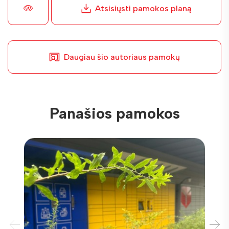
Atsisiųsti pamokos planą
Daugiau šio autoriaus pamokų
Panašios pamokos