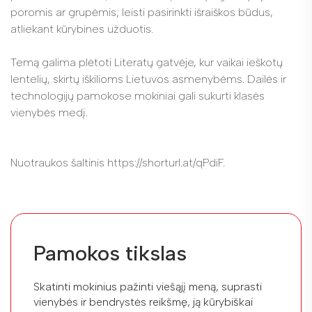
poromis ar grupėmis; leisti pasirinkti išraiškos būdus,
atliekant kūrybines užduotis.
Temą galima plėtoti Literatų gatvėje, kur vaikai ieškotų
lentelių, skirtų iškilioms Lietuvos asmenybėms. Dailės ir
technologijų pamokose mokiniai gali sukurti klasės
vienybės medį.
Nuotraukos šaltinis https://shorturl.at/qPdiF.
Pamokos tikslas
Skatinti mokinius pažinti viešąjį meną, suprasti
vienybės ir bendrystės reikšmę, ją kūrybiškai