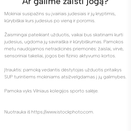
Ar galime žaisti jogą?
Mokiniai susipažins su įvairiais judesiais ir jų kryptimis,
kūrybiškai kurs judesius po vieną ir poromis.
Žaismingai pateikiant užduotis, vaikai bus skatinami kurti
judesius, ugdoma jų saviraiška ir kūrybiškumas. Pamokos
metu naudojamos netradicinės priemonės: žaislai, virvė,
sensoriniai takeliai, jogos bei fizinio aktyvumo kortos.
Įtrauktis: pamoką vedantis dėstytojas užduotis pritaikys
SUP turintiems mokiniams atsižvelgdamas į jų galimybes.
Pamoka vyks Vilniaus kolegijos sporto salėje.
Nuotrauka iš https://www.istockphoto.com.