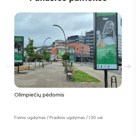
Olimpiečių pėdomis
Bėk, 
Fizinis ugdymas / Pradinis ugdymas / 1:30 val.
Fizinis