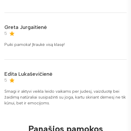
Greta Jurgaitienė
5
Puiki pamoka! Įtraukė visą klasę!
Edita Lukaševičienė
5
Smagi ir aktyvi veikla leido vaikams per judesį, vaizduotę bei
žaidimą natūraliai susipažinti su joga, kartu skiriant dėmesį ne tik
kūnui, bet ir emocijoms.
Panašios pamokos