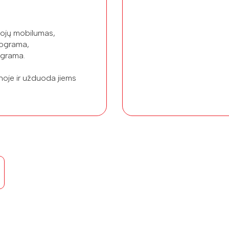
tojų mobilumas,
rograma,
ograma.
noje ir užduoda jiems