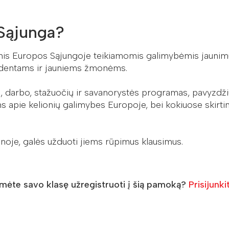
 Sąjunga?
omis Europos Sąjungoje teikiamomis galimybėmis jaunimui
tudentams ir jauniems žmonėms.
jų, darbo, stažuočių ir savanorystės programas, pavyzd
ins apie kelionių galimybes Europoje, bei kokiuose skirt
noje, galės užduoti jiems rūpimus klausimus.
umėte savo klasę užregistruoti į šią pamoką?
Prisijunki