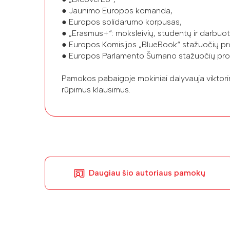
● Jaunimo Europos komanda,
● Europos solidarumo korpusas,
● „Erasmus+“: moksleivių, studentų ir darbuo
● Europos Komisijos „BlueBook“ stažuočių p
● Europos Parlamento Šumano stažuočių pr
Pamokos pabaigoje mokiniai dalyvauja viktori
rūpimus klausimus.
Daugiau šio autoriaus pamokų