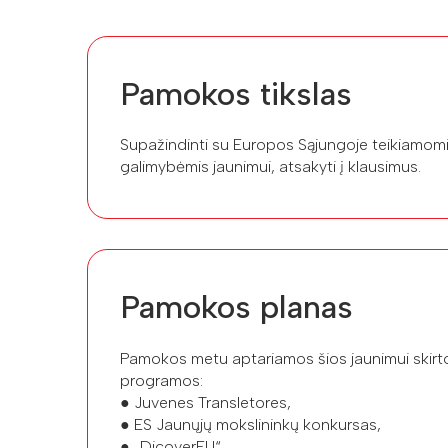
Pamokos tikslas
Supažindinti su Europos Sąjungoje teikiamomi
galimybėmis jaunimui, atsakyti į klausimus.
Pamokos planas
Pamokos metu aptariamos šios jaunimui skirto
programos:
● Juvenes Transletores,
● ES Jaunųjų mokslininkų konkursas,
● „DicoverEU“,