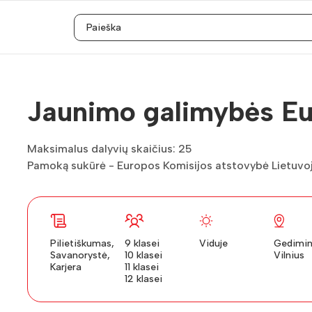
Jaunimo galimybės Eu
Maksimalus dalyvių skaičius: 25
Pamoką sukūrė - Europos Komisijos atstovybė Lietuvo
Pilietiškumas,
9 klasei
Viduje
Gedimino
Savanorystė,
10 klasei
Vilnius
Karjera
11 klasei
12 klasei