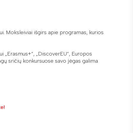
. Moksleiviai išgirs apie programas, kurios
žiui „Erasmus+“, „DiscoverEU“, Europos
ingų sričių konkursuose savo jėgas galima
te!