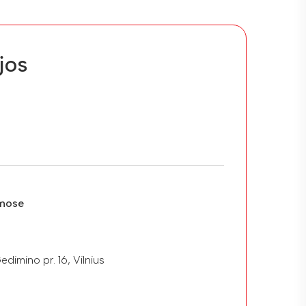
jos
mose
dimino pr. 16, Vilnius