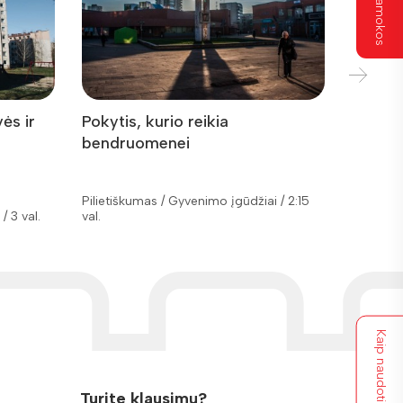
Visos pamokos
ės ir
Pokytis, kurio reikia
Vilniau
bendruomenei
Pilietiškumas / Gyvenimo įgūdžiai / 2:15
/ 3 val.
val.
Pilietišk
Kaip naudotis?
Turite klausimų?