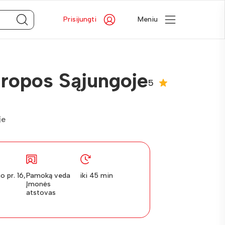
Prisijungti
Meniu
ropos Sąjungoje
5
je
 pr. 16,
Pamoką veda
iki 45 min
Įmonės
atstovas