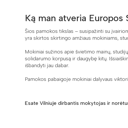
Ką man atveria Europos
Šios pamokos tikslas – susipažinti su įvairi
yra skirtos skirtingo amžiaus mokiniams, s
Mokiniai sužinos apie švietimo mainų, studi
solidarumo korpusą ir daugybę kitų. Išsiaišk
išbandyti jau dabar.
Pamokos pabaigoje mokiniai dalyvaus viktori
Esate Vilniuje dirbantis mokytojas ir norėt