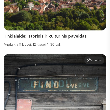
Tinklalaidė: Istorinis ir kultūrinis paveldas
Anglų k. / 11 klasei, 12 klasei / 1:30 val.
Lauke