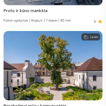
Proto ir kūno mankšta
Fizinis ugdymas / Anglų k. / 7 klasei / 45 min
5
Lauke
Pasakojimai mūsų kaimynystėje