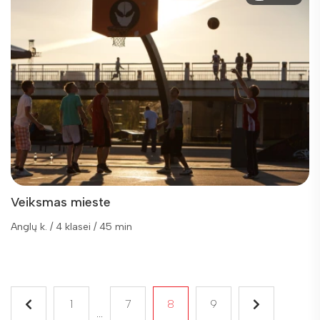
Veiksmas mieste
Anglų k. / 4 klasei / 45 min
1
7
8
9
...