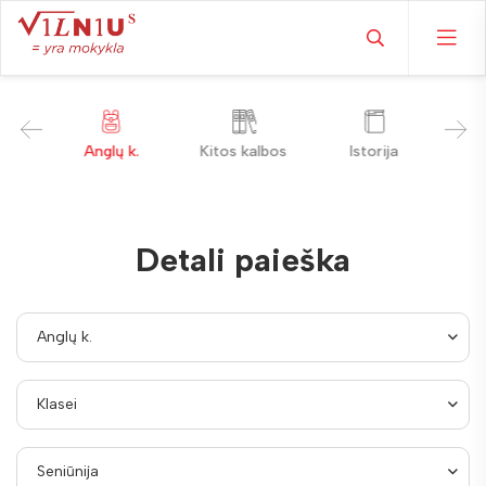
. ir
Anglų k.
Kitos kalbos
Istorija
Ge
ra
Detali paieška
Anglų k.
Klasei
Seniūnija