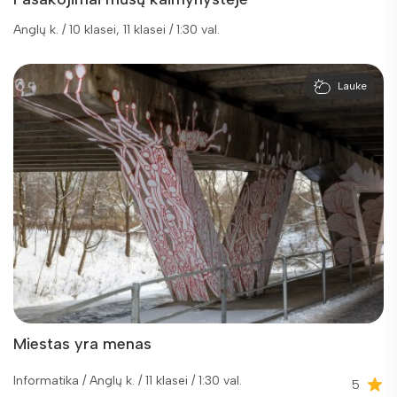
Anglų k. / 10 klasei, 11 klasei / 1:30 val.
Lauke
Miestas yra menas
Informatika / Anglų k. / 11 klasei / 1:30 val.
5