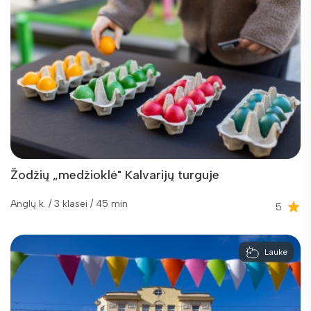
Žodžių „medžioklė" Kalvarijų turguje
Anglų k. / 3 klasei / 45 min
5
Lauke