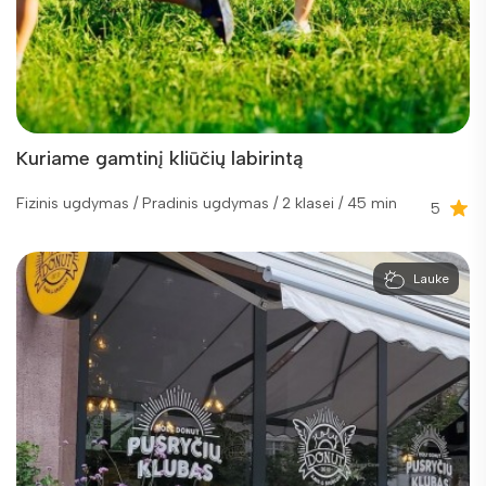
Kuriame gamtinį kliūčių labirintą
Fizinis ugdymas / Pradinis ugdymas / 2 klasei / 45 min
5
Lauke