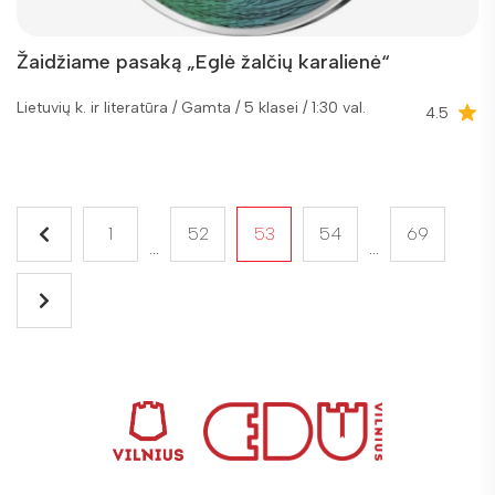
Žaidžiame pasaką „Eglė žalčių karalienė“
Lietuvių k. ir literatūra / Gamta / 5 klasei / 1:30 val.
4.5
1
52
53
54
69
...
...