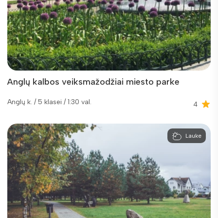
Anglų kalbos veiksmažodžiai miesto parke
Anglų k. / 5 klasei / 1:30 val.
4
Lauke