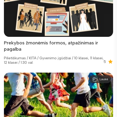
Prekybos žmonėmis formos, atpažinimas ir
pagalba
Pilietiškumas / KITA / Gyvenimo įgūdžiai / 10 klasei, 11 klasei,
5
12 klasei / 1:30 val.
Lauke