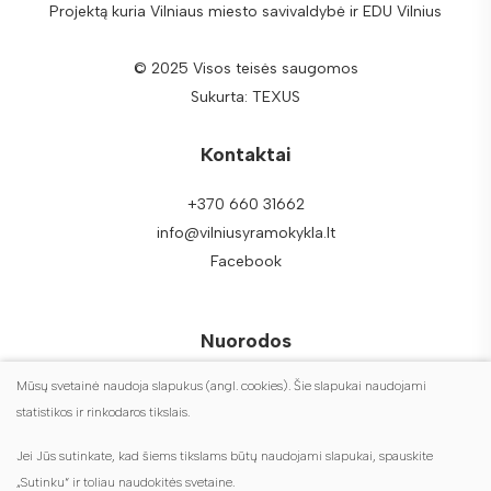
Projektą kuria Vilniaus miesto savivaldybė ir EDU Vilnius
© 2025 Visos teisės saugomos
Sukurta:
TEXUS
Kontaktai
+370 660 31662
info@vilniusyramokykla.lt
Facebook
Nuorodos
Mūsų svetainė naudoja slapukus (angl. cookies). Šie slapukai naudojami
DUK
statistikos ir rinkodaros tikslais.
Duomenų apsauga
Jei Jūs sutinkate, kad šiems tikslams būtų naudojami slapukai, spauskite
Turite klausimų?
„Sutinku“ ir toliau naudokitės svetaine.