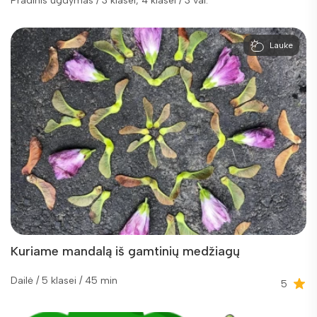
Pradinis ugdymas / 3 klasei, 4 klasei / 3 val.
Lauke
Kuriame mandalą iš gamtinių medžiagų
Dailė / 5 klasei / 45 min
5