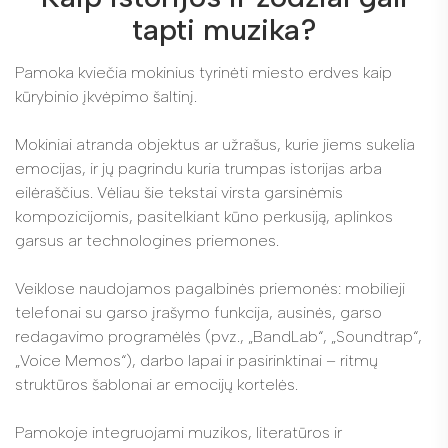
tapti muzika?
Pamoka kviečia mokinius tyrinėti miesto erdves kaip
kūrybinio įkvėpimo šaltinį.
Mokiniai atranda objektus ar užrašus, kurie jiems sukelia
emocijas, ir jų pagrindu kuria trumpas istorijas arba
eilėraščius. Vėliau šie tekstai virsta garsinėmis
kompozicijomis, pasitelkiant kūno perkusiją, aplinkos
garsus ar technologines priemones.
Veiklose naudojamos pagalbinės priemonės: mobilieji
telefonai su garso įrašymo funkcija, ausinės, garso
redagavimo programėlės (pvz., „BandLab“, „Soundtrap“,
„Voice Memos“), darbo lapai ir pasirinktinai – ritmų
struktūros šablonai ar emocijų kortelės.
Pamokoje integruojami muzikos, literatūros ir