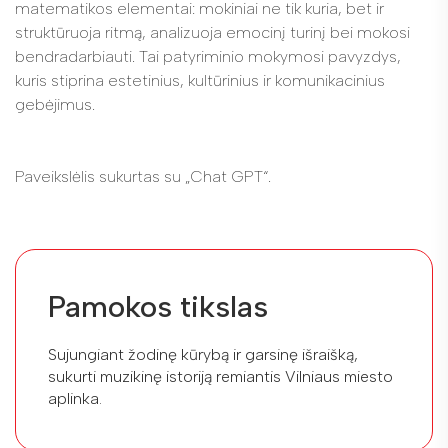
matematikos elementai: mokiniai ne tik kuria, bet ir
struktūruoja ritmą, analizuoja emocinį turinį bei mokosi
bendradarbiauti. Tai patyriminio mokymosi pavyzdys,
kuris stiprina estetinius, kultūrinius ir komunikacinius
gebėjimus.
Paveikslėlis sukurtas su „Chat GPT“.
Pamokos tikslas
Sujungiant žodinę kūrybą ir garsinę išraišką,
sukurti muzikinę istoriją remiantis Vilniaus miesto
aplinka.