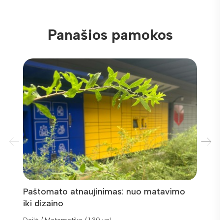
Panašios pamokos
Paštomato atnaujinimas: nuo matavimo
Trika
iki dizaino