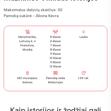
Maksimalus dalyvių skaičius: 30
Pamoką sukūrė - Aliona Kevra
Matematika,
5 klasei
Lauke
Lietuvių k. ir
6 klasei
literatūra,
7 klasei
Muzika
8 klasei
9 klasei
10 klasei
11 klasei
12 klasei
MO muziejaus
Pamoką veda
1:30 val.
kiemas
Mokytojas
Kaip istorijos ir žodžiai gali