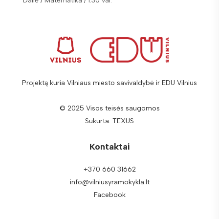
Dailė / Matematika / 1:30 val.
Matemat
Projektą kuria Vilniaus miesto savivaldybė ir EDU Vilnius
© 2025 Visos teisės saugomos
Sukurta:
TEXUS
Kontaktai
+370 660 31662
info@vilniusyramokykla.lt
Facebook